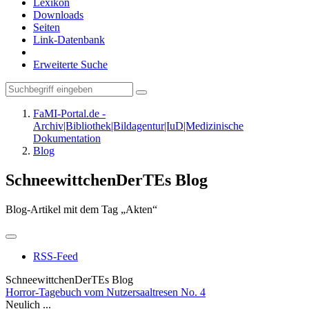
Lexikon
Downloads
Seiten
Link-Datenbank
Erweiterte Suche
FaMI-Portal.de -
Archiv|Bibliothek|Bildagentur|IuD|Medizinische
Dokumentation
Blog
SchneewittchenDerTEs Blog
Blog-Artikel mit dem Tag „Akten“
RSS-Feed
SchneewittchenDerTEs Blog
Horror-Tagebuch vom Nutzersaaltresen No. 4
Neulich ...