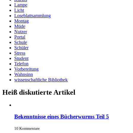
Lampe
Licht
Loseblattsammlung
Montag
Müde
Nutzer
Portal
Schule
Schüler
Stress
Student
Telefon
Vorbereitung
Wahnsinn
wissenschaftliche Bibliothek
Heiß diskutierte Artikel
Bekenntnisse eines Bücherwurms Teil 5
10 Kommentare