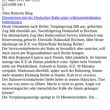
1
5
Theo Retischs Blog
Dienstreisen mit der Deutschen Bahn unter witterungsbedingten
Widrigkeiten
Heute Dienstreise nach Berlin: Vorgängerzug fällt aus, gebuchter
Zug fällt ebenfalls aus, Nachfolgerzug Haltausfall in Bochum.
Für übernächsten Zug über Bahncomfort-Service telefonisch eine
Reservierung gebucht. Ebenfalls Haltausfall Bochum, fährt Heute
überhaupt ein ICE von Rhein/Ruhr Richtung Berlin?
Die Servicemitarbeiterin der Bahn ist freundlich aber unsicher, will
mich zuerst per Regionalbahnen nach Berlin bringen.
Mit dem Regional-Express nach Hamm, fährt pünktlich. Im Internet
anzeige das ICE ab Hamm pünktlich wäre. Später kein Vermerk
mehr zur Pünktlichkeit. Ankunft in Hamm, ICE 30 Minuten
verspätet. Warteraum überfüllt, später auch der Bahnsteig. Immer
mehr stranden Richtung Berlin in Hamm. Kalt ist es sowieso.
Der Bahnservicemitarbeiter bleibt lieber in seinem Häuschen, Türe
zu, nur von innen zu öffnen. Macht er nicht so gerne, Angst vor
meteorologischer oder menschlicher Kälte die hinein gelangen
könnte?
Die Verspätungsanzeige springt in 10 Minutenschritten. Die…