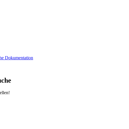
sche Dokumentation
uche
ellen!