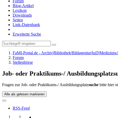
Forum
Blog-Artikel
Lexikon
Downloads
Seiten
Link-Datenbank
Erweiterte Suche
FaMI-Portal.de - Archiv|Bibliothek|Bildagentur|IuD|Medizini
Forum
Stellenbörse
Job- oder Praktikums-/ Ausbildungsplatzs
Fragen zur Job- oder Praktikums-/ Ausbildungsplatz
suche
bitte hier st
Alle als gelesen markieren
RSS-Feed