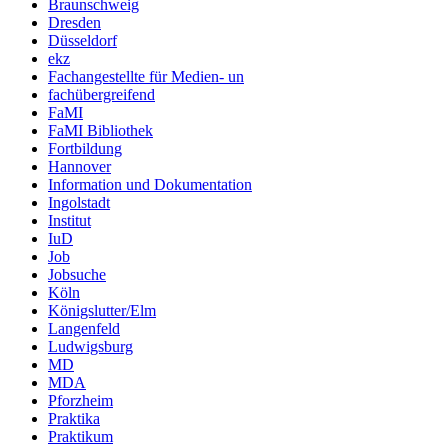
Braunschweig
Dresden
Düsseldorf
ekz
Fachangestellte für Medien- un
fachübergreifend
FaMI
FaMI Bibliothek
Fortbildung
Hannover
Information und Dokumentation
Ingolstadt
Institut
IuD
Job
Jobsuche
Köln
Königslutter/Elm
Langenfeld
Ludwigsburg
MD
MDA
Pforzheim
Praktika
Praktikum