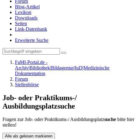
Forum
Blog-Artikel
Lexikon
Downloads
Seiten
Link-Datenbank
Erweiterte Suche
FaMI-Portal.de -
Archiv|Bibliothek|Bildagentur|IuD|Medizinische
Dokumentation
Forum
Stellenbörse
Job- oder Praktikums-/
Ausbildungsplatzsuche
Fragen zur Job- oder Praktikums-/ Ausbildungsplatz
suche
bitte hier
stellen!
Alle als gelesen markieren