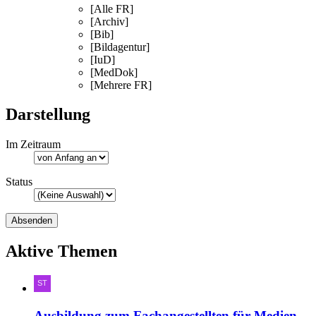
[Alle FR]
[Archiv]
[Bib]
[Bildagentur]
[IuD]
[MedDok]
[Mehrere FR]
Darstellung
Im Zeitraum
Status
Aktive Themen
Ausbildung zum Fachangestellten für Medien-