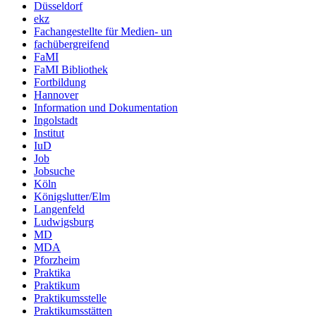
Düsseldorf
ekz
Fachangestellte für Medien- un
fachübergreifend
FaMI
FaMI Bibliothek
Fortbildung
Hannover
Information und Dokumentation
Ingolstadt
Institut
IuD
Job
Jobsuche
Köln
Königslutter/Elm
Langenfeld
Ludwigsburg
MD
MDA
Pforzheim
Praktika
Praktikum
Praktikumsstelle
Praktikumsstätten