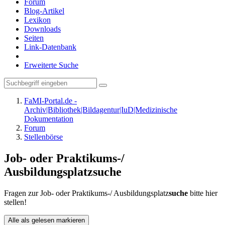
Forum
Blog-Artikel
Lexikon
Downloads
Seiten
Link-Datenbank
Erweiterte Suche
FaMI-Portal.de -
Archiv|Bibliothek|Bildagentur|IuD|Medizinische
Dokumentation
Forum
Stellenbörse
Job- oder Praktikums-/
Ausbildungsplatzsuche
Fragen zur Job- oder Praktikums-/ Ausbildungsplatz
suche
bitte hier
stellen!
Alle als gelesen markieren