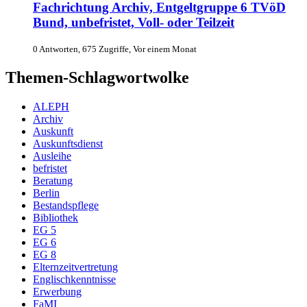
Fachrichtung Archiv, Entgeltgruppe 6 TVöD
Bund, unbefristet, Voll- oder Teilzeit
0 Antworten, 675 Zugriffe, Vor einem Monat
Themen-Schlagwortwolke
ALEPH
Archiv
Auskunft
Auskunftsdienst
Ausleihe
befristet
Beratung
Berlin
Bestandspflege
Bibliothek
EG 5
EG 6
EG 8
Elternzeitvertretung
Englischkenntnisse
Erwerbung
FaMI