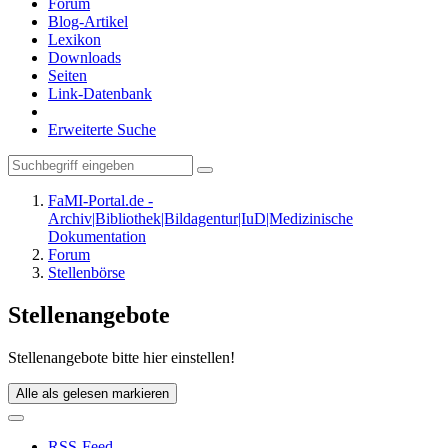
Forum
Blog-Artikel
Lexikon
Downloads
Seiten
Link-Datenbank
Erweiterte Suche
FaMI-Portal.de -
Archiv|Bibliothek|Bildagentur|IuD|Medizinische
Dokumentation
Forum
Stellenbörse
Stellenangebote
Stellenangebote bitte hier einstellen!
Alle als gelesen markieren
RSS-Feed