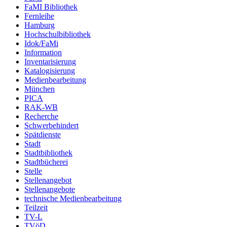
FaMI Bibliothek
Fernleihe
Hamburg
Hochschulbibliothek
Idok/FaMi
Information
Inventarisierung
Katalogisierung
Medienbearbeitung
München
PICA
RAK-WB
Recherche
Schwerbehindert
Spätdienste
Stadt
Stadtbibliothek
Stadtbücherei
Stelle
Stellenangebot
Stellenangebote
technische Medienbearbeitung
Teilzeit
TV-L
TVöD