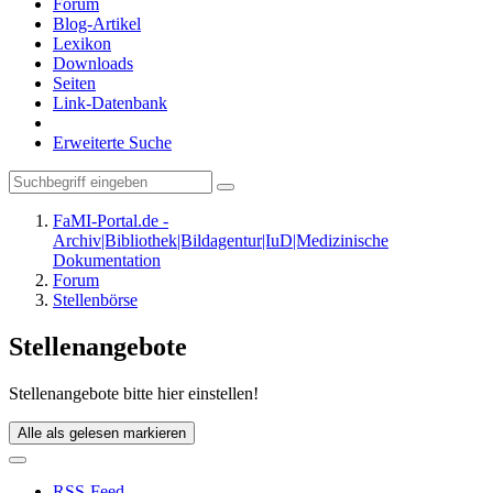
Forum
Blog-Artikel
Lexikon
Downloads
Seiten
Link-Datenbank
Erweiterte Suche
FaMI-Portal.de -
Archiv|Bibliothek|Bildagentur|IuD|Medizinische
Dokumentation
Forum
Stellenbörse
Stellenangebote
Stellenangebote bitte hier einstellen!
Alle als gelesen markieren
RSS-Feed