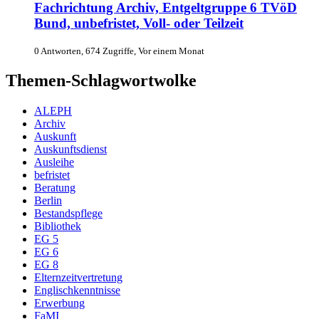
Fachrichtung Archiv, Entgeltgruppe 6 TVöD
Bund, unbefristet, Voll- oder Teilzeit
0 Antworten, 674 Zugriffe, Vor einem Monat
Themen-Schlagwortwolke
ALEPH
Archiv
Auskunft
Auskunftsdienst
Ausleihe
befristet
Beratung
Berlin
Bestandspflege
Bibliothek
EG 5
EG 6
EG 8
Elternzeitvertretung
Englischkenntnisse
Erwerbung
FaMI