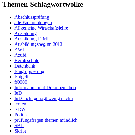
Themen-Schlagwortwolke
Abschlussprüfung
alle Fachrichtungen
Allgemeine Wirtschaftslehre
Ausbildung
Ausbildung FaMI
Ausbildungsbeginn 2013
AWL
Azubi
Berufsschule
Datenbank
Eingruppierung
Entgelt
ff0000
Information und Dokumentation
IuD
IuD nicht gefragt wenig nachfr
lernen
NRW
Politik
prüfungsfragen themen mündlich
SBL
Skript