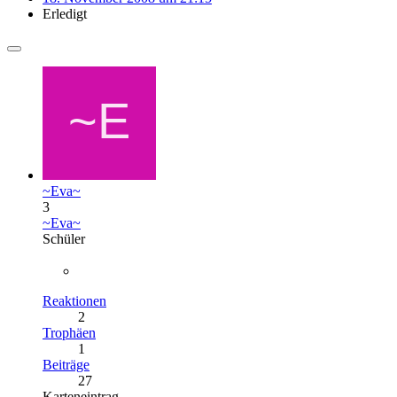
Erledigt
~Eva~
3
~Eva~
Schüler
Reaktionen
2
Trophäen
1
Beiträge
27
Karteneintrag