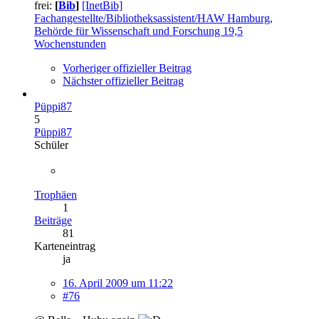
frei:
[
Bib
]
[InetBib]
Fachangestellte/Bibliotheksassistent/HAW Hamburg,
Behörde für Wissenschaft und Forschung 19,5
Wochenstunden
Vorheriger offizieller Beitrag
Nächster offizieller Beitrag
Püppi87
5
Püppi87
Schüler
Trophäen
1
Beiträge
81
Karteneintrag
ja
16. April 2009 um 11:22
#76