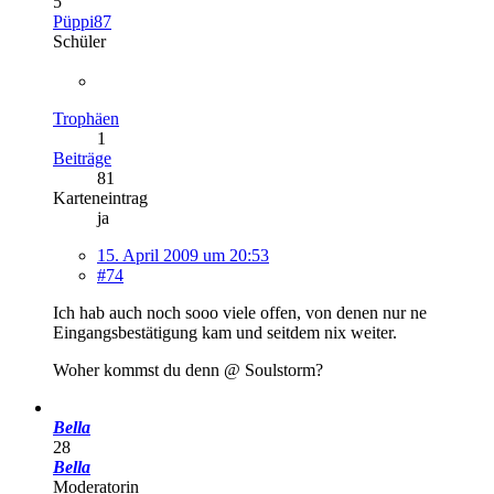
5
Püppi87
Schüler
Trophäen
1
Beiträge
81
Karteneintrag
ja
15. April 2009 um 20:53
#74
Ich hab auch noch sooo viele offen, von denen nur ne
Eingangsbestätigung kam und seitdem nix weiter.
Woher kommst du denn @ Soulstorm?
Bella
28
Bella
Moderatorin