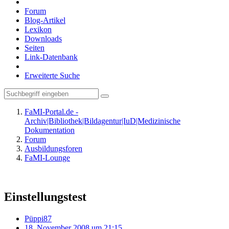
Forum
Blog-Artikel
Lexikon
Downloads
Seiten
Link-Datenbank
Erweiterte Suche
FaMI-Portal.de -
Archiv|Bibliothek|Bildagentur|IuD|Medizinische
Dokumentation
Forum
Ausbildungsforen
FaMI-Lounge
Einstellungstest
Püppi87
18. November 2008 um 21:15