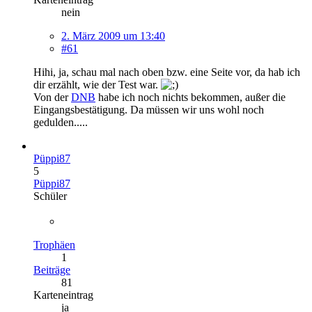
nein
2. März 2009 um 13:40
#61
Hihi, ja, schau mal nach oben bzw. eine Seite vor, da hab ich
dir erzählt, wie der Test war.
Von der
DNB
habe ich noch nichts bekommen, außer die
Eingangsbestätigung. Da müssen wir uns wohl noch
gedulden.....
Püppi87
5
Püppi87
Schüler
Trophäen
1
Beiträge
81
Karteneintrag
ja