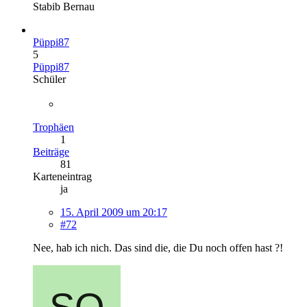
Stabib Bernau
Püppi87
5
Püppi87
Schüler
Trophäen
1
Beiträge
81
Karteneintrag
ja
15. April 2009 um 20:17
#72
Nee, hab ich nich. Das sind die, die Du noch offen hast ?!