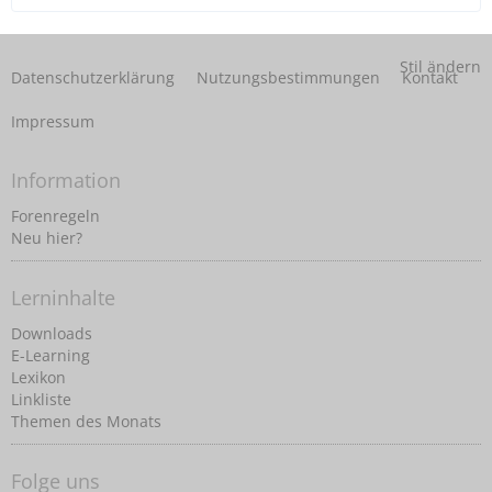
Stil ändern
Datenschutzerklärung
Nutzungsbestimmungen
Kontakt
Impressum
Information
Forenregeln
Neu hier?
Lerninhalte
Downloads
E-Learning
Lexikon
Linkliste
Themen des Monats
Folge uns