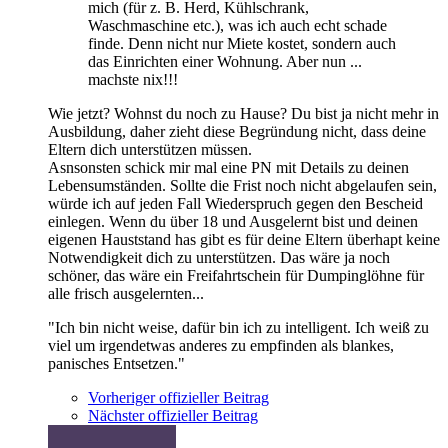
mich (für z. B. Herd, Kühlschrank,
Waschmaschine etc.), was ich auch echt schade
finde. Denn nicht nur Miete kostet, sondern auch
das Einrichten einer Wohnung. Aber nun ...
machste nix!!!
Wie jetzt? Wohnst du noch zu Hause? Du bist ja nicht mehr in
Ausbildung, daher zieht diese Begründung nicht, dass deine
Eltern dich unterstützen müssen.
Asnsonsten schick mir mal eine PN mit Details zu deinen
Lebensumständen. Sollte die Frist noch nicht abgelaufen sein,
würde ich auf jeden Fall Wiederspruch gegen den Bescheid
einlegen. Wenn du über 18 und Ausgelernt bist und deinen
eigenen Hauststand has gibt es für deine Eltern überhapt keine
Notwendigkeit dich zu unterstützen. Das wäre ja noch
schöner, das wäre ein Freifahrtschein für Dumpinglöhne für
alle frisch ausgelernten...
"Ich bin nicht weise, dafür bin ich zu intelligent. Ich weiß zu
viel um irgendetwas anderes zu empfinden als blankes,
panisches Entsetzen."
Vorheriger offizieller Beitrag
Nächster offizieller Beitrag