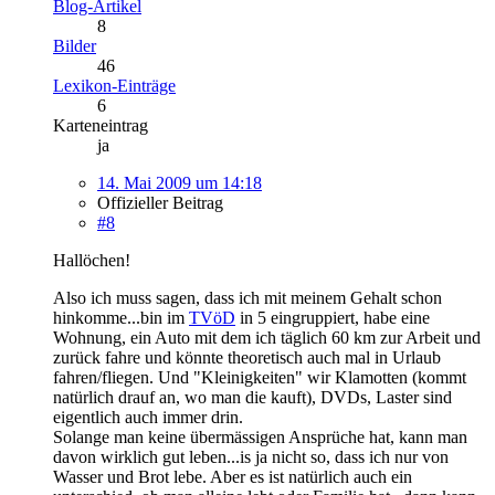
Blog-Artikel
8
Bilder
46
Lexikon-Einträge
6
Karteneintrag
ja
14. Mai 2009 um 14:18
Offizieller Beitrag
#8
Hallöchen!
Also ich muss sagen, dass ich mit meinem Gehalt schon
hinkomme...bin im
TVöD
in 5 eingruppiert, habe eine
Wohnung, ein Auto mit dem ich täglich 60 km zur Arbeit und
zurück fahre und könnte theoretisch auch mal in Urlaub
fahren/fliegen. Und "Kleinigkeiten" wir Klamotten (kommt
natürlich drauf an, wo man die kauft), DVDs, Laster sind
eigentlich auch immer drin.
Solange man keine übermässigen Ansprüche hat, kann man
davon wirklich gut leben...is ja nicht so, dass ich nur von
Wasser und Brot lebe. Aber es ist natürlich auch ein