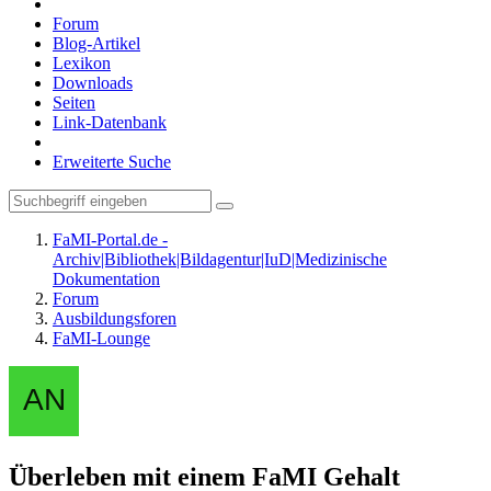
Forum
Blog-Artikel
Lexikon
Downloads
Seiten
Link-Datenbank
Erweiterte Suche
FaMI-Portal.de -
Archiv|Bibliothek|Bildagentur|IuD|Medizinische
Dokumentation
Forum
Ausbildungsforen
FaMI-Lounge
Überleben mit einem FaMI Gehalt