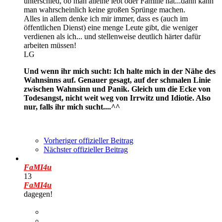
unterschied, ob man alleine lebt oder Familie hat...dann kann
man wahrscheinlich keine großen Sprünge machen.
Alles in allem denke ich mir immer, dass es (auch im
öffentlichen Dienst) eine menge Leute gibt, die weniger
verdienen als ich... und stellenweise deutlich härter dafür
arbeiten müssen!
LG
Und wenn ihr mich sucht: Ich halte mich in der Nähe des
Wahnsinns auf. Genauer gesagt, auf der schmalen Linie
zwischen Wahnsinn und Panik. Gleich um die Ecke von
Todesangst, nicht weit weg von Irrwitz und Idiotie. Also
nur, falls ihr mich sucht....^^
Vorheriger offizieller Beitrag
Nächster offizieller Beitrag
FaMI4u
13
FaMI4u
dagegen!