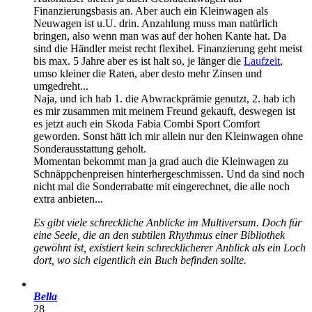
Finanzierungsbasis an. Aber auch ein Kleinwagen als
Neuwagen ist u.U. drin. Anzahlung muss man natürlich
bringen, also wenn man was auf der hohen Kante hat. Da
sind die Händler meist recht flexibel. Finanzierung geht meist
bis max. 5 Jahre aber es ist halt so, je länger die
Laufzeit
,
umso kleiner die Raten, aber desto mehr Zinsen und
umgedreht...
Naja, und ich hab 1. die Abwrackprämie genutzt, 2. hab ich
es mir zusammen mit meinem Freund gekauft, deswegen ist
es jetzt auch ein Skoda Fabia Combi Sport Comfort
geworden. Sonst hätt ich mir allein nur den Kleinwagen ohne
Sonderausstattung geholt.
Momentan bekommt man ja grad auch die Kleinwagen zu
Schnäppchenpreisen hinterhergeschmissen. Und da sind noch
nicht mal die Sonderrabatte mit eingerechnet, die alle noch
extra anbieten...
Es gibt viele schreckliche Anblicke im Multiversum. Doch für
eine Seele, die an den subtilen Rhythmus einer Bibliothek
gewöhnt ist, existiert kein schrecklicherer Anblick als ein Loch
dort, wo sich eigentlich ein Buch befinden sollte.
Bella
28