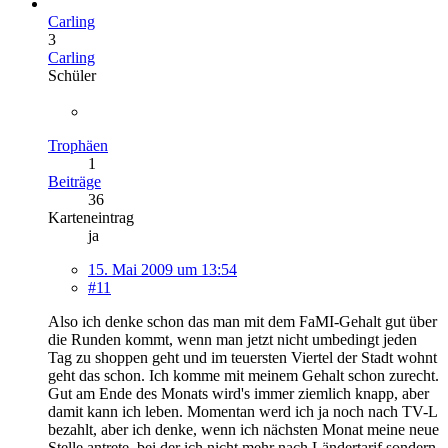
Carling
3
Carling
Schüler
Trophäen
1
Beiträge
36
Karteneintrag
ja
15. Mai 2009 um 13:54
#11
Also ich denke schon das man mit dem FaMI-Gehalt gut über
die Runden kommt, wenn man jetzt nicht umbedingt jeden
Tag zu shoppen geht und im teuersten Viertel der Stadt wohnt
geht das schon. Ich komme mit meinem Gehalt schon zurecht.
Gut am Ende des Monats wird's immer ziemlich knapp, aber
damit kann ich leben. Momentan werd ich ja noch nach TV-L
bezahlt, aber ich denke, wenn ich nächsten Monat meine neue
Stelle antrete, bei der ich nicht mehr nach Ländertarif sondern