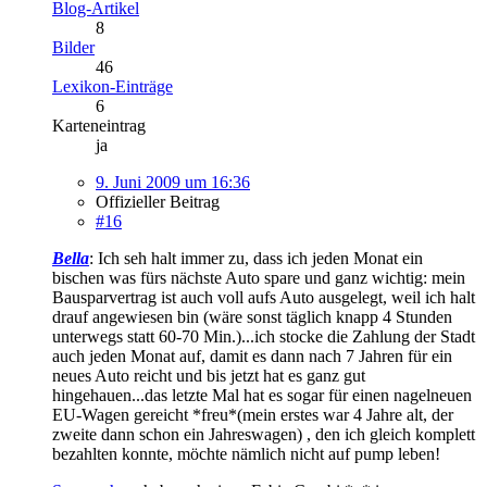
Blog-Artikel
8
Bilder
46
Lexikon-Einträge
6
Karteneintrag
ja
9. Juni 2009 um 16:36
Offizieller Beitrag
#16
Bella
: Ich seh halt immer zu, dass ich jeden Monat ein
bischen was fürs nächste Auto spare und ganz wichtig: mein
Bausparvertrag ist auch voll aufs Auto ausgelegt, weil ich halt
drauf angewiesen bin (wäre sonst täglich knapp 4 Stunden
unterwegs statt 60-70 Min.)...ich stocke die Zahlung der Stadt
auch jeden Monat auf, damit es dann nach 7 Jahren für ein
neues Auto reicht und bis jetzt hat es ganz gut
hingehauen...das letzte Mal hat es sogar für einen nagelneuen
EU-Wagen gereicht *freu*(mein erstes war 4 Jahre alt, der
zweite dann schon ein Jahreswagen) , den ich gleich komplett
bezahlten konnte, möchte nämlich nicht auf pump leben!