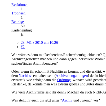
Reaktionen
1
Trophäen
1
Beiträge
50
Karteneintrag
ja
23. März 2010 um 10:26
#2
Wie wäre es denn mit Recherchen/Recherchemöglichkeiten? Quas
Archivangestellten machen und dann gegenüberstellen: Womit s
suchen/finden Archivbenutzer?
Oder, wenn ihr schon mit Nachlässen kommt und die erklärt, wär
dem
Nachlass
enthalten sein (
Archivaliengattungen
! denkt hie
erwartet), wie erfolgt dann die
Ordnung
, wonach wird geordnet
Ich denke, da könnte man was extrem großes und gutes drauß 
Wie viele Archivfamis seid ihr denn? Machen da auch Nicht-Ar
Was stellt ihr euch bis jetzt unter "
Archiv
und Jugend" vor?