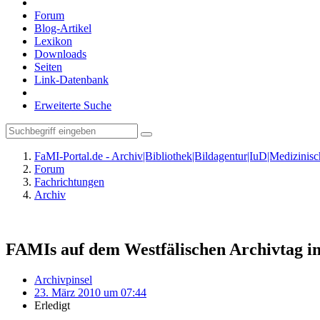
Forum
Blog-Artikel
Lexikon
Downloads
Seiten
Link-Datenbank
Erweiterte Suche
FaMI-Portal.de - Archiv|Bibliothek|Bildagentur|IuD|Medizini
Forum
Fachrichtungen
Archiv
FAMIs auf dem Westfälischen Archivtag in
Archivpinsel
23. März 2010 um 07:44
Erledigt