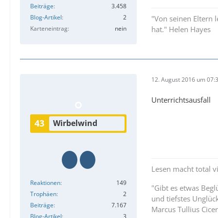
Beiträge
3.458
Blog-Artikel
2
"Von seinen Eltern
Karteneintrag
nein
hat." Helen Hayes
12. August 2016 um 07:
Unterrichtsausfall
43
Wirbelwind
Lesen macht total vi
Reaktionen
149
"Gibt es etwas Beg
Trophäen
2
und tiefstes Unglüc
Beiträge
7.167
Marcus Tullius Cice
Blog-Artikel
3