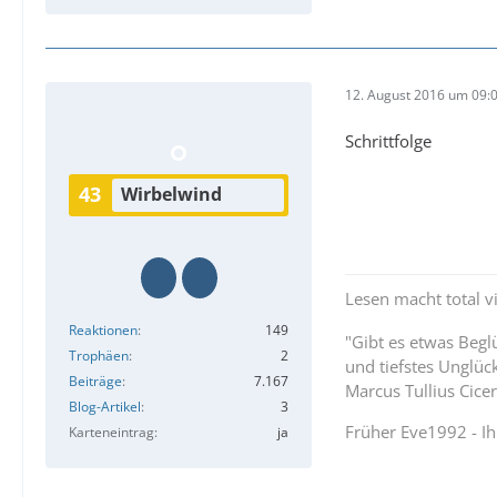
12. August 2016 um 09:
Schrittfolge
43
Wirbelwind
Lesen macht total vi
Reaktionen
149
"Gibt es etwas Beg
Trophäen
2
und tiefstes Unglüc
Beiträge
7.167
Marcus Tullius Cice
Blog-Artikel
3
Früher Eve1992 - I
Karteneintrag
ja