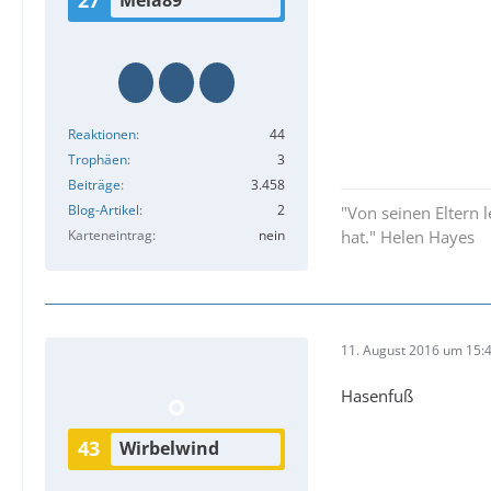
27
Mela89
Reaktionen
44
Trophäen
3
Beiträge
3.458
Blog-Artikel
2
"Von seinen Eltern
Karteneintrag
nein
hat." Helen Hayes
11. August 2016 um 15:
Hasenfuß
43
Wirbelwind