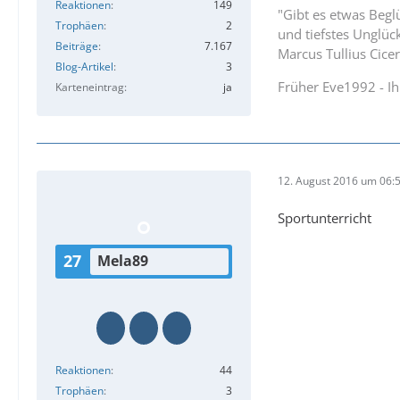
Reaktionen
149
"Gibt es etwas Beg
Trophäen
2
und tiefstes Unglüc
Beiträge
7.167
Marcus Tullius Cice
Blog-Artikel
3
Früher Eve1992 - I
Karteneintrag
ja
12. August 2016 um 06:
Sportunterricht
27
Mela89
Reaktionen
44
Trophäen
3