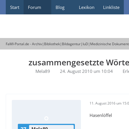
Start
Forum
Blog
Lexikon
Linkliste
FaMI-Portal.de - Archiv|Bibliothek|Bildagentur|IuD|Medizinische Dokument
zusammengesetzte Wörte
Mela89
24. August 2010 um 10:04
Erl
11. August 2016 um 15:
Hasenlöffel