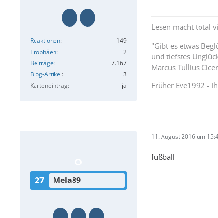
Lesen macht total vi
Reaktionen
149
"Gibt es etwas Beg
Trophäen
2
und tiefstes Unglüc
Beiträge
7.167
Marcus Tullius Cice
Blog-Artikel
3
Früher Eve1992 - I
Karteneintrag
ja
11. August 2016 um 15:
fußball
27
Mela89