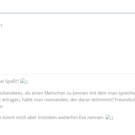
07
el Spaß!!!
lückenderes, als einen Menschen zu kennen mit dem man sprechen
k ertragen, hätte man niemanden, der daran teilnimmt? Freundsch
ro
hr könnt mich aber trotzdem weiterhin Eve nennen.