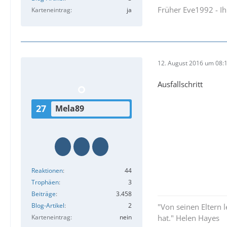
Früher Eve1992 - I
Karteneintrag
ja
12. August 2016 um 08:
Ausfallschritt
27
Mela89
Reaktionen
44
Trophäen
3
Beiträge
3.458
Blog-Artikel
2
"Von seinen Eltern
Karteneintrag
nein
hat." Helen Hayes