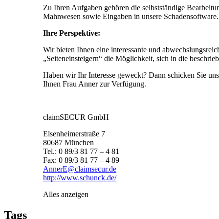
Zu Ihren Aufgaben gehören die selbstständige Bearbeitun
Mahnwesen sowie Eingaben in unsere Schadensoftware.
Ihre Perspektive:
Wir bieten Ihnen eine interessante und abwechslungsreic
„Seiteneinsteigern“ die Möglichkeit, sich in die beschri
Haben wir Ihr Interesse geweckt? Dann schicken Sie uns 
Ihnen Frau Anner zur Verfügung.
claimSECUR GmbH
Elsenheimerstraße 7
80687 München
Tel.: 0 89/3 81 77 – 4 81
Fax: 0 89/3 81 77 – 4 89
AnnerE@claimsecur.de
http://www.schunck.de/
Alles anzeigen
Tags