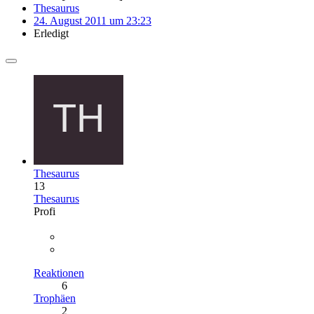
Thesaurus
24. August 2011 um 23:23
Erledigt
Thesaurus
13
Thesaurus
Profi
Reaktionen
6
Trophäen
2