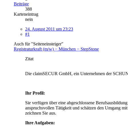
Beiträge
388
Karteneintrag
nein
24. August 2011 um 23:23
#1
Auch für "Seiteneinsteiger"
Registraturkraft (m/w) − München − StepStone
Zitat
Die claimSECUR GmbH, ein Unternehmen der SCHUNCK 
Ihr Profil:
Sie verfügen über eine abgeschlossene Berufsausbildung
anspruchsvollen Tätigkeit und schätzen den Umgang mit
zeichnen Sie aus.
Ihre Aufgaben: