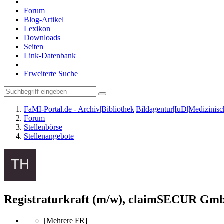
Forum
Blog-Artikel
Lexikon
Downloads
Seiten
Link-Datenbank
Erweiterte Suche
FaMI-Portal.de - Archiv|Bibliothek|Bildagentur|IuD|Medizini
Forum
Stellenbörse
Stellenangebote
Registraturkraft (m/w), claimSECUR G
[Mehrere FR]