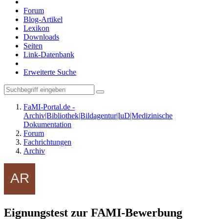
Forum
Blog-Artikel
Lexikon
Downloads
Seiten
Link-Datenbank
Erweiterte Suche
FaMI-Portal.de -
Archiv|Bibliothek|Bildagentur|IuD|Medizinische
Dokumentation
Forum
Fachrichtungen
Archiv
Eignungstest zur FAMI-Bewerbung