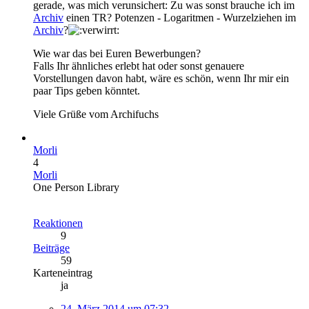
gerade, was mich verunsichert: Zu was sonst brauche ich im
Archiv
einen TR? Potenzen - Logaritmen - Wurzelziehen im
Archiv
?
Wie war das bei Euren Bewerbungen?
Falls Ihr ähnliches erlebt hat oder sonst genauere
Vorstellungen davon habt, wäre es schön, wenn Ihr mir ein
paar Tips geben könntet.
Viele Grüße vom Archifuchs
Morli
4
Morli
One Person Library
Reaktionen
9
Beiträge
59
Karteneintrag
ja
24. März 2014 um 07:32