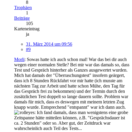
8
Trophäen
1
Beiträge
105
Karteneintrag
ja
31. März 2014 um 09:56
#9
Morli
: Sowas hatte ich auch schon mal! War das bei dir auch
wegen einer normalen Stelle? Bei mir war das damals so, dass
Test und Gespräch hinterher als Ganzes ausgewertet wurden.
Mich hat damals der "Überraschungstest" insofern geärgert,
dass ich 8 Stunden Rückfahrt vor mir hatte (ich musste am
nächsten Tag zur Arbeit und hatte schon Mühe, den Tag für
das Gespräch frei zu bekommen) und der Termin durch den
zusätzlichen Test doppelt so lange dauern sollte. Problem war
damals für mich, dass es deswegen mit meinem letzten Zug
knapp wurde. Entsprechend "entspannt" war ich dann auch.
Ich fand damals, dass man wenigstens eine grobe
Zeitspanne hätte mitteilen können, z.B. "Gesprächsdauer ist
ca. 2 Stunden" oder so. Aber gut, der Zeitdruck war
wahrscheinlich auch Teil des Tests...