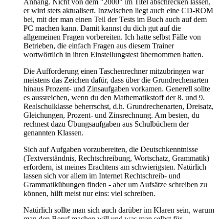
Anhang. Nicht von dem "2000" im Titel abschrecken lassen,
er wird stets aktualisert. Inzwischen liegt auch eine CD-ROM
bei, mit der man einen Teil der Tests im Buch auch auf dem
PC machen kann. Damit kannst du dich gut auf die
allgemeinen Fragen vorbereiten. Ich hatte selbst Fälle von
Betrieben, die einfach Fragen aus diesem Trainer
wortwörtlich in ihren Einstellungstest übernommen hatten.
Die Aufforderung einen Taschenrechner mitzubringen war
meistens das Zeichen dafür, dass über die Grundrechenarten
hinaus Prozent- und Zinsaufgaben vorkamen. Generell sollte
es aussreichen, wenn du den Mathematikstoff der 8. und 9.
Realschulklasse beherrschst, d.h. Grundrechenarten, Dreisatz,
Gleichungen, Prozent- und Zinsrechnung. Am besten, du
rechnest dazu Übungsaufgaben aus Schulbüchern der
genannten Klassen.
Sich auf Aufgaben vorzubereiten, die Deutschkenntnisse
(Textverständnis, Rechtschreibung, Wortschatz, Grammatik)
erfordern, ist meines Erachtens am schwierigsten. Natürlich
lassen sich vor allem im Internet Rechtschreib- und
Grammatikübungen finden - aber um Aufsätze schreiben zu
können, hilft meist nur eins: viel schreiben.
Natürlich sollte man sich auch darüber im Klaren sein, warum
man den Beruf machen will und was man selbst für