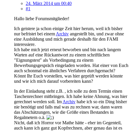
24. März 2014 um 00:40
#1
Hallo liebe Forumsmitglieder!
Ich geistere ja schon einige Zeit hier herum, weil ich bisher
nur befristet bei einem
Archiv
angestellt bin, und zwar ohne
eine Ausbildung und mich gerade deshalb für den FAMI
interessiere.
Ich habe mich jetzt erneut beworben und bin nach langem
Warten auf eine Rückantwort zu einem schriftlichen
"Eignungstest" als Vorbedingung zu einem
Bewerbungsgespräch eingeladen worden. Hat einer von Euch
auch schonmal ein ähnliches Verfahren durchgemacht?
Könnt Ihr Euch vorstellen, was hier geprüft werden könnte
und wie ich mich darauf vorbereiten kann?
In der Einladung steht z.B. , ich solle zu dem Termin einen
Taschenrechner mitbringen. Ich habe keine Ahnung, was hier
gerechnet werden soll. Im
Archiv
habe ich so ein Ding bisher
nie benötigt und falls mal was zu rechnen war, dann waren
das Abschätzungen, wie die Größe eines Bestandes in
Regalmetern o.ä.
Nicht, daß ich Horror vor Mathe hätte - eher im Gegenteil,
auch kann ich ganz gut Kopfrechnen, aber genau das ist es