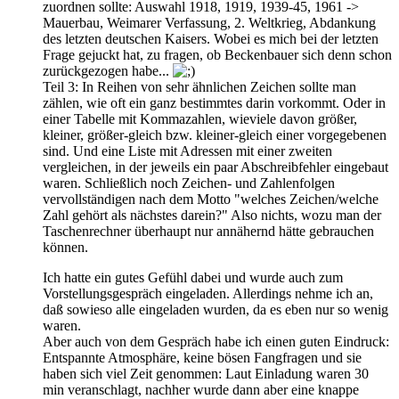
zuordnen sollte: Auswahl 1918, 1919, 1939-45, 1961 ->
Mauerbau, Weimarer Verfassung, 2. Weltkrieg, Abdankung
des letzten deutschen Kaisers. Wobei es mich bei der letzten
Frage gejuckt hat, zu fragen, ob Beckenbauer sich denn schon
zurückgezogen habe...
Teil 3: In Reihen von sehr ähnlichen Zeichen sollte man
zählen, wie oft ein ganz bestimmtes darin vorkommt. Oder in
einer Tabelle mit Kommazahlen, wieviele davon größer,
kleiner, größer-gleich bzw. kleiner-gleich einer vorgegebenen
sind. Und eine Liste mit Adressen mit einer zweiten
vergleichen, in der jeweils ein paar Abschreibfehler eingebaut
waren. Schließlich noch Zeichen- und Zahlenfolgen
vervollständigen nach dem Motto "welches Zeichen/welche
Zahl gehört als nächstes darein?" Also nichts, wozu man der
Taschenrechner überhaupt nur annähernd hätte gebrauchen
können.
Ich hatte ein gutes Gefühl dabei und wurde auch zum
Vorstellungsgespräch eingeladen. Allerdings nehme ich an,
daß sowieso alle eingeladen wurden, da es eben nur so wenig
waren.
Aber auch von dem Gespräch habe ich einen guten Eindruck:
Entspannte Atmosphäre, keine bösen Fangfragen und sie
haben sich viel Zeit genommen: Laut Einladung waren 30
min veranschlagt, nachher wurde dann aber eine knappe