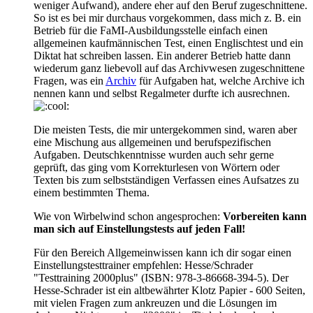
weniger Aufwand), andere eher auf den Beruf zugeschnittene.
So ist es bei mir durchaus vorgekommen, dass mich z. B. ein
Betrieb für die FaMI-Ausbildungsstelle einfach einen
allgemeinen kaufmännischen Test, einen Englischtest und ein
Diktat hat schreiben lassen. Ein anderer Betrieb hatte dann
wiederum ganz liebevoll auf das Archivwesen zugeschnittene
Fragen, was ein
Archiv
für Aufgaben hat, welche Archive ich
nennen kann und selbst Regalmeter durfte ich ausrechnen.
Die meisten Tests, die mir untergekommen sind, waren aber
eine Mischung aus allgemeinen und berufspezifischen
Aufgaben. Deutschkenntnisse wurden auch sehr gerne
geprüft, das ging vom Korrekturlesen von Wörtern oder
Texten bis zum selbstständigen Verfassen eines Aufsatzes zu
einem bestimmten Thema.
Wie von Wirbelwind schon angesprochen:
Vorbereiten kann
man sich auf Einstellungstests auf jeden Fall!
Für den Bereich Allgemeinwissen kann ich dir sogar einen
Einstellungstesttrainer empfehlen: Hesse/Schrader
"Testtraining 2000plus" (ISBN: 978-3-86668-394-5). Der
Hesse-Schrader ist ein altbewährter Klotz Papier - 600 Seiten,
mit vielen Fragen zum ankreuzen und die Lösungen im