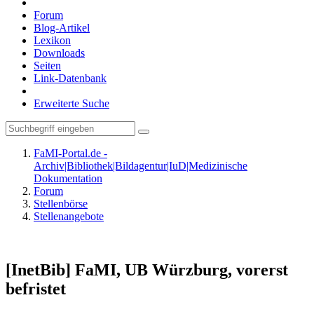
Forum
Blog-Artikel
Lexikon
Downloads
Seiten
Link-Datenbank
Erweiterte Suche
FaMI-Portal.de -
Archiv|Bibliothek|Bildagentur|IuD|Medizinische
Dokumentation
Forum
Stellenbörse
Stellenangebote
[InetBib] FaMI, UB Würzburg, vorerst
befristet