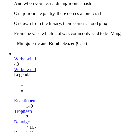
And when you hear a dining room smash
Or up from the pantry, there comes a loud crash
Or down from the library, there comes a loud ping
From the vase which that was commonly said to be Ming
- Mungojerrie and Rumbleteazer (Cats)
Wirbelwind
43
Wirbelwind
Legende
Reaktionen
149
Trophäen
2
Beiträge
7.167