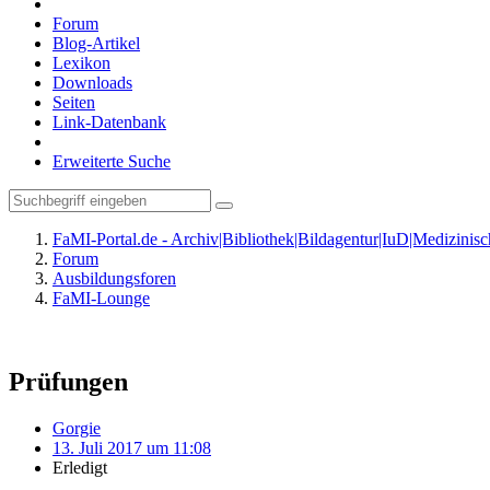
Forum
Blog-Artikel
Lexikon
Downloads
Seiten
Link-Datenbank
Erweiterte Suche
FaMI-Portal.de - Archiv|Bibliothek|Bildagentur|IuD|Medizini
Forum
Ausbildungsforen
FaMI-Lounge
Prüfungen
Gorgie
13. Juli 2017 um 11:08
Erledigt