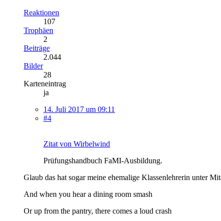
Reaktionen
107
Trophäen
2
Beiträge
2.044
Bilder
28
Karteneintrag
ja
14. Juli 2017 um 09:11
#4
Zitat von Wirbelwind
Prüfungshandbuch FaMI-Ausbildung.
Glaub das hat sogar meine ehemalige Klassenlehrerin unter Mita
And when you hear a dining room smash
Or up from the pantry, there comes a loud crash