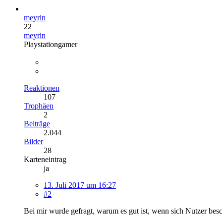
meyrin
22
meyrin
Playstationgamer
Reaktionen
107
Trophäen
2
Beiträge
2.044
Bilder
28
Karteneintrag
ja
13. Juli 2017 um 16:27
#2
Bei mir wurde gefragt, warum es gut ist, wenn sich Nutzer be