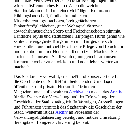
und attraktiven Gewerbeflächen beste Bedingungen und ein
wirtschaftsfreundliches Klima. Auch die weichen
Standortfaktoren sind mit einer vielfältigen Kultur- und
Bildungslandschaft, familienfreundlichen
Kinderbetreuungsangeboten, breit gefächerten
Einkaufsmöglichkeiten, guter Wohnqualität sowie
abwechslungsreichen Sport- und Freizeitangeboten stimmig.
Ländliche Idylle und städtisches Flair prägen Hürth genau wie
zahlreiche engagierte Bürgerinnen und Bürger, die sich
ehrenamtlich und mit viel Herz für die Pflege von Brauchtum
und Tradition in ihrer Heimatstadt einsetzen. Möchten Sie
auch ein Teil unserer Stadt werden, um gemeinsam unsere
Kommune weiter zu entwickeln und noch lebenswerter zu
machen?
Das Stadtarchiv verwahrt, erschließt und konserviert die für
die Geschichte der Stadt Hürth bedeutenden Unterlagen
öffentlicher und privater Herkunft. Die in den
Magazinräumen aufbewahrten
Archivalien
macht das
Archiv
für die Zwecke der Verwaltung und der Erforschung der
Geschichte der Stadt zugänglich. In Vorträgen, Ausstellungen
und Führungen vermittelt das Stadtarchiv die Geschichte der
Stadt. Weiterhin ist das
Archiv
an Prozessen der
Verwaltungsdigitalisierung beteiligt und mit der Umsetzung
der digitalen Langzeitarchivierung betraut.