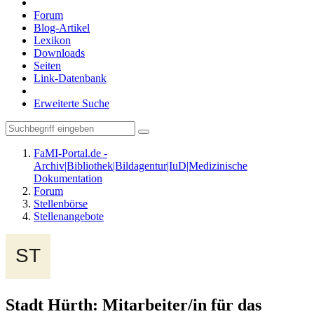
Forum
Blog-Artikel
Lexikon
Downloads
Seiten
Link-Datenbank
Erweiterte Suche
FaMI-Portal.de -
Archiv|Bibliothek|Bildagentur|IuD|Medizinische
Dokumentation
Forum
Stellenbörse
Stellenangebote
Stadt Hürth: Mitarbeiter/in für das