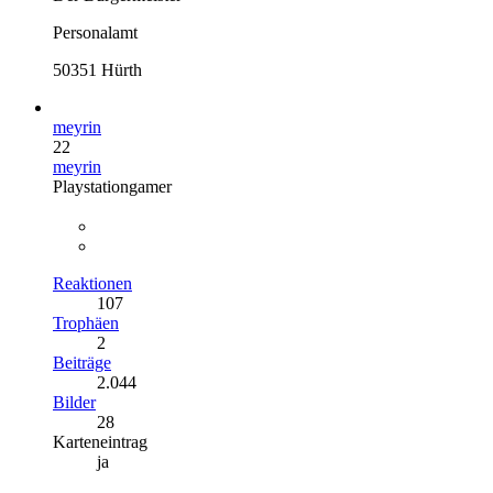
Personalamt
50351 Hürth
meyrin
22
meyrin
Playstationgamer
Reaktionen
107
Trophäen
2
Beiträge
2.044
Bilder
28
Karteneintrag
ja