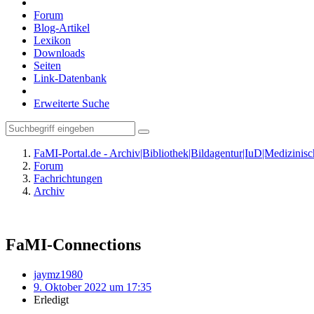
Forum
Blog-Artikel
Lexikon
Downloads
Seiten
Link-Datenbank
Erweiterte Suche
FaMI-Portal.de - Archiv|Bibliothek|Bildagentur|IuD|Medizini
Forum
Fachrichtungen
Archiv
FaMI-Connections
jaymz1980
9. Oktober 2022 um 17:35
Erledigt