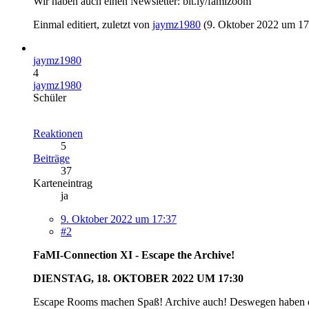
Wir haben auch einen Newsletter: bit.ly/famizoom
Einmal editiert, zuletzt von
jaymz1980
(
9. Oktober 2022 um 17
jaymz1980
4
jaymz1980
Schüler
Reaktionen
5
Beiträge
37
Karteneintrag
ja
9. Oktober 2022 um 17:37
#2
FaMI-Connection XI - Escape the Archive!
DIENSTAG, 18. OKTOBER 2022 UM 17:30
Escape Rooms machen Spaß! Archive auch! Deswegen haben ei