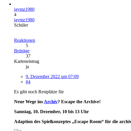
jaymz1980
4
jaymz1980
Schüler
Reaktionen
5
Beiträge
37
Karteneintrag
ja
9. Dezember 2022 um 07:09
#4
Es gibt noch Restplätze für
Neue Wege ins
Archiv
? Escape the Archive!
Samstag, 10. Dezember, 10 bis 13 Uhr
Adaption des Spielkonzeptes „Escape Room“ für die archi