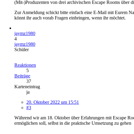
(Mit-)Produzenten von drei archivischen Escape Rooms über d
Zur Anmeldung schickt bitte einfach eine E-Mail mit Eurem 
könnt ihr auch vorab Fragen einbringen, wenn ihr möchtet.
jaymz1980
4
jaymz1980
Schüler
Reaktionen
5
Beiträge
37
Karteneintrag
ja
20. Oktober 2022 um 15:51
#3
Während wir am 18. Oktober über Erfahrungen mit Escape Room
ermöglichen soll, selbst in die praktische Umsetzung zu gehen