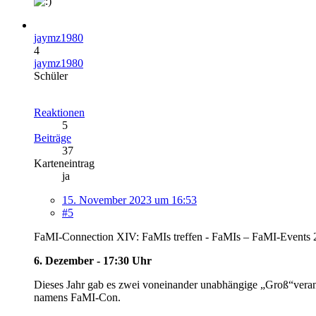
jaymz1980
4
jaymz1980
Schüler
Reaktionen
5
Beiträge
37
Karteneintrag
ja
15. November 2023 um 16:53
#5
FaMI-Connection XIV: FaMIs treffen - FaMIs – FaMI-Events 
6. Dezember - 17:30 Uhr
Dieses Jahr gab es zwei voneinander unabhängige „Groß“vera
namens FaMI-Con.