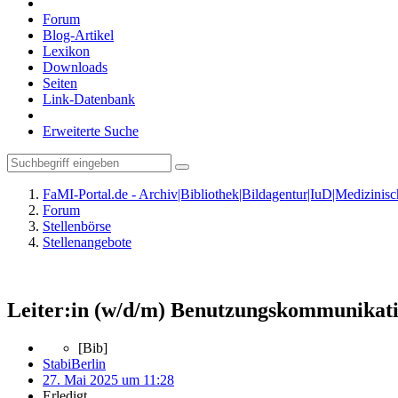
Forum
Blog-Artikel
Lexikon
Downloads
Seiten
Link-Datenbank
Erweiterte Suche
FaMI-Portal.de - Archiv|Bibliothek|Bildagentur|IuD|Medizini
Forum
Stellenbörse
Stellenangebote
Leiter:in (w/d/m) Benutzungskommunikat
[Bib]
StabiBerlin
27. Mai 2025 um 11:28
Erledigt