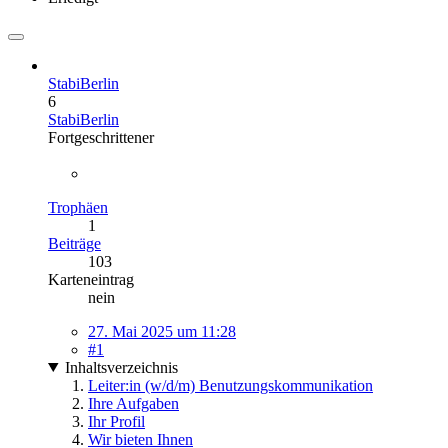
StabiBerlin
6
StabiBerlin
Fortgeschrittener
Trophäen
1
Beiträge
103
Karteneintrag
nein
27. Mai 2025 um 11:28
#1
Inhaltsverzeichnis
Leiter:in (w/d/m) Benutzungskommunikation
Ihre Aufgaben
Ihr Profil
Wir bieten Ihnen