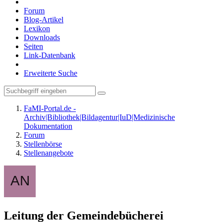
Forum
Blog-Artikel
Lexikon
Downloads
Seiten
Link-Datenbank
Erweiterte Suche
FaMI-Portal.de -
Archiv|Bibliothek|Bildagentur|IuD|Medizinische
Dokumentation
Forum
Stellenbörse
Stellenangebote
Leitung der Gemeindebücherei