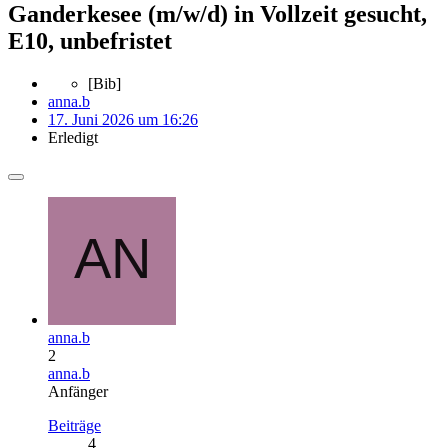
Ganderkesee (m/w/d) in Vollzeit gesucht,
E10, unbefristet
[Bib]
anna.b
17. Juni 2026 um 16:26
Erledigt
anna.b
2
anna.b
Anfänger
Beiträge
4