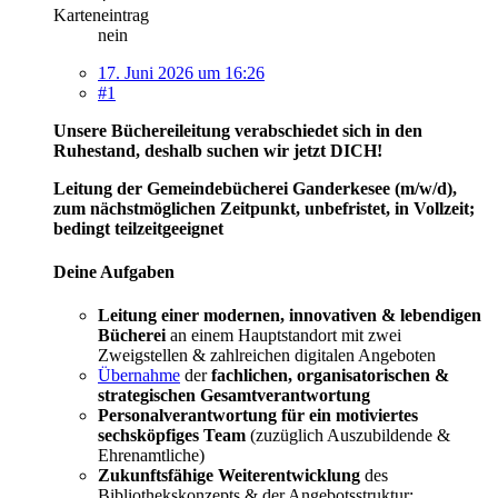
Karteneintrag
nein
17. Juni 2026 um 16:26
#1
Unsere Büchereileitung verabschiedet sich in den
Ruhestand, deshalb suchen wir jetzt DICH!
Leitung der Gemeindebücherei Ganderkesee (m/w/d),
zum nächstmöglichen Zeitpunkt, unbefristet, in Vollzeit;
bedingt teilzeitgeeignet
Deine Aufgaben
Leitung einer modernen, innovativen & lebendigen
Bücherei
an einem Hauptstandort mit zwei
Zweigstellen & zahlreichen digitalen Angeboten
Übernahme
der
fachlichen, organisatorischen &
strategischen Gesamtverantwortung
Personalverantwortung für ein motiviertes
sechsköpfiges Team
(zuzüglich Auszubildende &
Ehrenamtliche)
Zukunftsfähige Weiterentwicklung
des
Bibliothekskonzepts & der Angebotsstruktur;