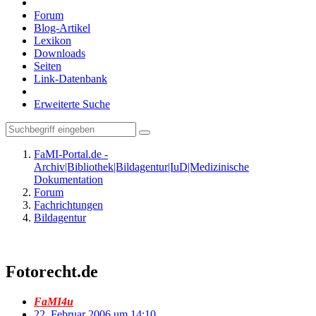
Forum
Blog-Artikel
Lexikon
Downloads
Seiten
Link-Datenbank
Erweiterte Suche
FaMI-Portal.de -
Archiv|Bibliothek|Bildagentur|IuD|Medizinische
Dokumentation
Forum
Fachrichtungen
Bildagentur
Fotorecht.de
FaMI4u
22. Februar 2006 um 14:10