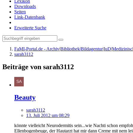
Lexikon
Downloads
Seiten
Link-Datenbank
Erweiterte Suche
FaMI-Portal.de - Archiv|Bibliothek|Bildagentur|IuD|Medizini
sarah3112
Beiträge von sarah3112
Beauty
sarah3112
13. Juli 2012 um 08:29
könnte vielleicht Neurodermitis sein...wie Nachti schon empfo
Ellenbogenbeuge, der Hautarzt hat mir dann Creme mit nem leic