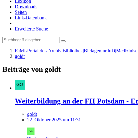
Lexikon
Downloads
Seiten
Link-Datenbank
Erweiterte Suche
FaMI-Portal.de - Archiv|Bibliothek|Bildagentur|IuD|Medizini
goldt
Beiträge von goldt
Weiterbildung an der FH Potsdam - E
goldt
22. Oktober 2025 um 11:31