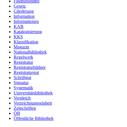
Findhilfsmittel
Gesetz
Gliederung
Information
Informationen
KAB
Katalogisierung
KKS
Klassifikation
Magazin
Nationalbibliothek
Regelwerk
Registratur
Registraturbildner
Registraturgut
Schriftgut
Signatur
Systematik
Universitätsbibliothek
Vergleich
Verzeichnungseinheit
Zeitschriften
ÖB
Öffentliche Bibliothek