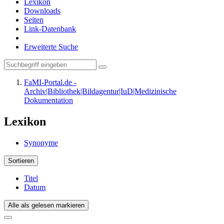
Lexikon
Downloads
Seiten
Link-Datenbank
Erweiterte Suche
FaMI-Portal.de -
Archiv|Bibliothek|Bildagentur|IuD|Medizinische
Dokumentation
Lexikon
Synonyme
Sortieren
Titel
Datum
Alle als gelesen markieren