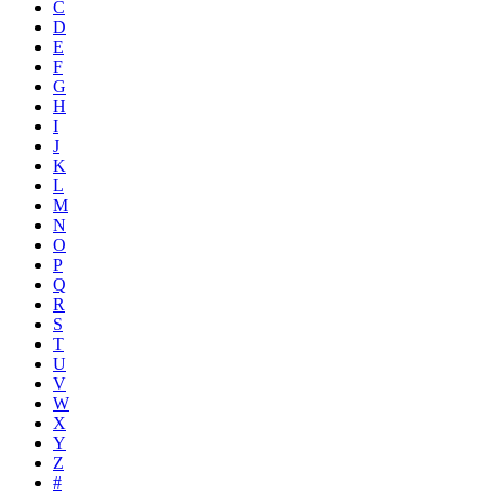
C
D
E
F
G
H
I
J
K
L
M
N
O
P
Q
R
S
T
U
V
W
X
Y
Z
#