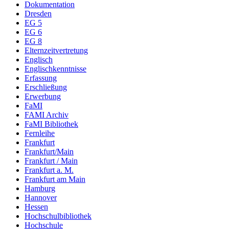
Dokumentation
Dresden
EG 5
EG 6
EG 8
Elternzeitvertretung
Englisch
Englischkenntnisse
Erfassung
Erschließung
Erwerbung
FaMI
FAMI Archiv
FaMI Bibliothek
Fernleihe
Frankfurt
Frankfurt/Main
Frankfurt / Main
Frankfurt a. M.
Frankfurt am Main
Hamburg
Hannover
Hessen
Hochschulbibliothek
Hochschule