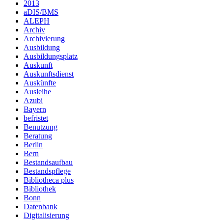
2013
aDIS/BMS
ALEPH
Archiv
Archivierung
Ausbildung
Ausbildungsplatz
Auskunft
Auskunftsdienst
Auskünfte
Ausleihe
Azubi
Bayern
befristet
Benutzung
Beratung
Berlin
Bern
Bestandsaufbau
Bestandspflege
Bibliotheca plus
Bibliothek
Bonn
Datenbank
Digitalisierung