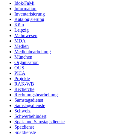
Idok/FaMi
Information
Inventarisierung
Katalogisierung
Köln
Leipzig
Mahnwesen
MDA
Medien
Medienbearbeitung
München
Organisation
OUS
PICA
Projekte
RAK-WB
Recherche
Rechnungsbearbeitung
Samstagsdienst
Samstagsdienste
Schweiz
Schwerbehindert
Spät- und Samstagsdienste
Spätdienst
Spätdienste