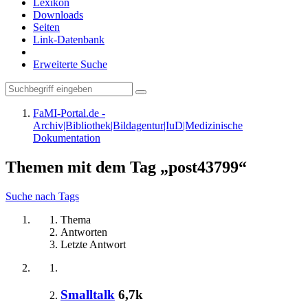
Lexikon
Downloads
Seiten
Link-Datenbank
Erweiterte Suche
FaMI-Portal.de -
Archiv|Bibliothek|Bildagentur|IuD|Medizinische
Dokumentation
Themen mit dem Tag „post43799“
Suche nach Tags
Thema
Antworten
Letzte Antwort
Smalltalk
6,7k