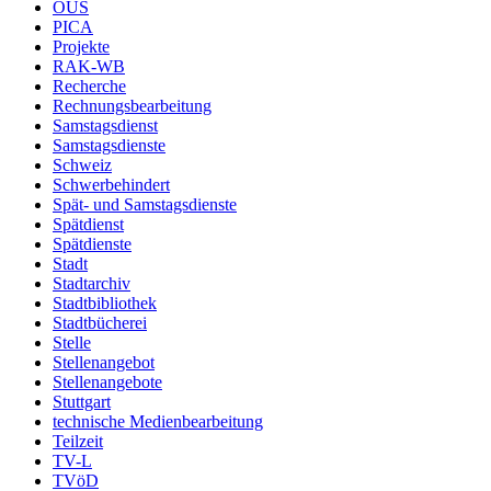
OUS
PICA
Projekte
RAK-WB
Recherche
Rechnungsbearbeitung
Samstagsdienst
Samstagsdienste
Schweiz
Schwerbehindert
Spät- und Samstagsdienste
Spätdienst
Spätdienste
Stadt
Stadtarchiv
Stadtbibliothek
Stadtbücherei
Stelle
Stellenangebot
Stellenangebote
Stuttgart
technische Medienbearbeitung
Teilzeit
TV-L
TVöD