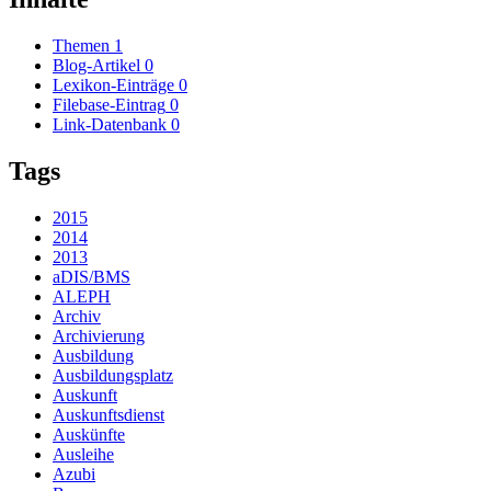
Themen
1
Blog-Artikel
0
Lexikon-Einträge
0
Filebase-Eintrag
0
Link-Datenbank
0
Tags
2015
2014
2013
aDIS/BMS
ALEPH
Archiv
Archivierung
Ausbildung
Ausbildungsplatz
Auskunft
Auskunftsdienst
Auskünfte
Ausleihe
Azubi