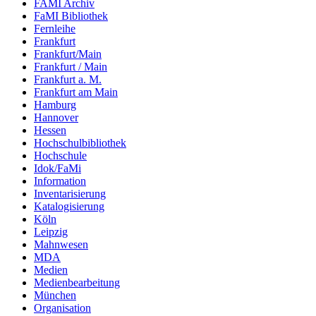
FAMI Archiv
FaMI Bibliothek
Fernleihe
Frankfurt
Frankfurt/Main
Frankfurt / Main
Frankfurt a. M.
Frankfurt am Main
Hamburg
Hannover
Hessen
Hochschulbibliothek
Hochschule
Idok/FaMi
Information
Inventarisierung
Katalogisierung
Köln
Leipzig
Mahnwesen
MDA
Medien
Medienbearbeitung
München
Organisation