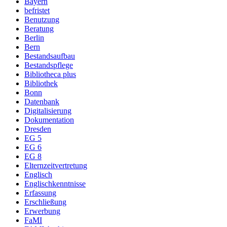
Bayern
befristet
Benutzung
Beratung
Berlin
Bern
Bestandsaufbau
Bestandspflege
Bibliotheca plus
Bibliothek
Bonn
Datenbank
Digitalisierung
Dokumentation
Dresden
EG 5
EG 6
EG 8
Elternzeitvertretung
Englisch
Englischkenntnisse
Erfassung
Erschließung
Erwerbung
FaMI