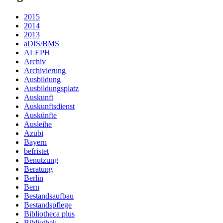
2015
2014
2013
aDIS/BMS
ALEPH
Archiv
Archivierung
Ausbildung
Ausbildungsplatz
Auskunft
Auskunftsdienst
Auskünfte
Ausleihe
Azubi
Bayern
befristet
Benutzung
Beratung
Berlin
Bern
Bestandsaufbau
Bestandspflege
Bibliotheca plus
Bibliothek