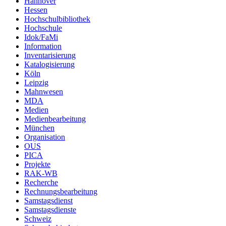
Hannover
Hessen
Hochschulbibliothek
Hochschule
Idok/FaMi
Information
Inventarisierung
Katalogisierung
Köln
Leipzig
Mahnwesen
MDA
Medien
Medienbearbeitung
München
Organisation
OUS
PICA
Projekte
RAK-WB
Recherche
Rechnungsbearbeitung
Samstagsdienst
Samstagsdienste
Schweiz