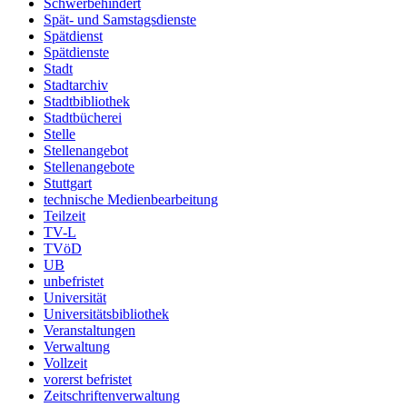
Schwerbehindert
Spät- und Samstagsdienste
Spätdienst
Spätdienste
Stadt
Stadtarchiv
Stadtbibliothek
Stadtbücherei
Stelle
Stellenangebot
Stellenangebote
Stuttgart
technische Medienbearbeitung
Teilzeit
TV-L
TVöD
UB
unbefristet
Universität
Universitätsbibliothek
Veranstaltungen
Verwaltung
Vollzeit
vorerst befristet
Zeitschriftenverwaltung