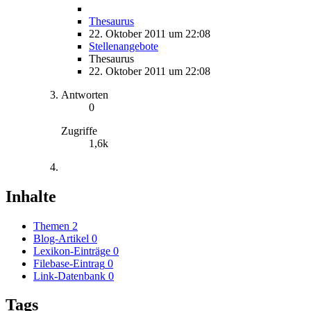
Thesaurus
22. Oktober 2011 um 22:08
Stellenangebote
Thesaurus
22. Oktober 2011 um 22:08
Antworten
0
Zugriffe
1,6k
Inhalte
Themen
2
Blog-Artikel
0
Lexikon-Einträge
0
Filebase-Eintrag
0
Link-Datenbank
0
Tags