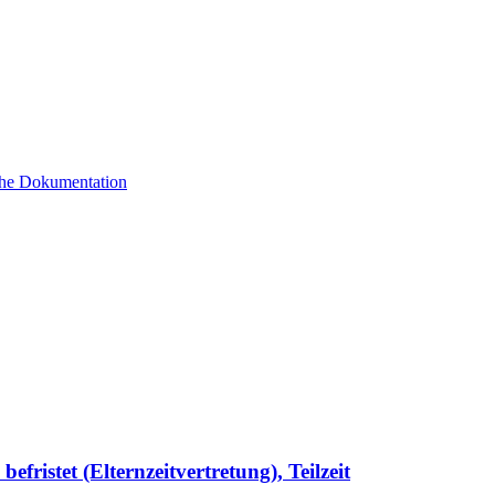
sche Dokumentation
efristet (Elternzeitvertretung), Teilzeit