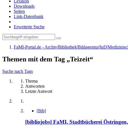
Lexikon
Downloads
Seiten
Link-Datenbank
Erweiterte Suche
FaMI-Portal.de - Archiv|Bibliothek|Bildagentur|IuD|Medizini
Themen mit dem Tag „Teizeit“
Suche nach Tags
Thema
Antworten
Letzte Antwort
[Bib]
[bibliojobs] FaMI, Stadtbücherei Östringen, b