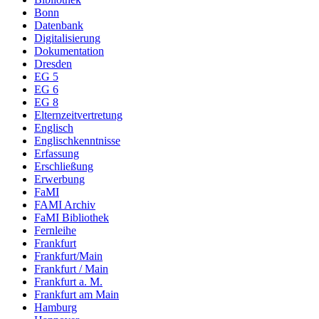
Bonn
Datenbank
Digitalisierung
Dokumentation
Dresden
EG 5
EG 6
EG 8
Elternzeitvertretung
Englisch
Englischkenntnisse
Erfassung
Erschließung
Erwerbung
FaMI
FAMI Archiv
FaMI Bibliothek
Fernleihe
Frankfurt
Frankfurt/Main
Frankfurt / Main
Frankfurt a. M.
Frankfurt am Main
Hamburg