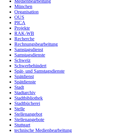
Medienbearbeitung
München
Organisation
OUS
PICA
Projekte
RAK-WB
Recherche
Rechnungsbearbeitung
Samstagsdienst
Samstagsdienste
Schweiz
Schwerbehindert
Spät- und Samstagsdienste
Spätdienst
Spätdienste
Stadt
Stadtarchiv
Stadtbibliothek
Stadtbücherei
Stelle
Stellenangebot
Stellenangebote
Stuttgart
technische Medienbearbeitung