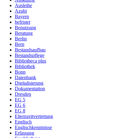
Ausleihe
Azubi
Bayern
befristet
Benutzung
Beratung
Berlin
Bern
Bestandsaufbau
Bestandspflege
Bibliotheca plus
Bibliothek
Bonn
Datenbank
Digitalisierung
Dokumentation
Dresden
EG 5
EG 6
EG 8
Elternzeitvertretung
Englisch
Englischkenntnisse
Erfassung