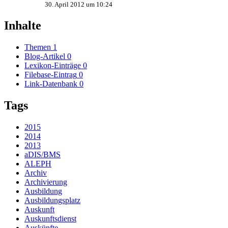
30. April 2012 um 10:24
Inhalte
Themen
1
Blog-Artikel
0
Lexikon-Einträge
0
Filebase-Eintrag
0
Link-Datenbank
0
Tags
2015
2014
2013
aDIS/BMS
ALEPH
Archiv
Archivierung
Ausbildung
Ausbildungsplatz
Auskunft
Auskunftsdienst
Auskünfte