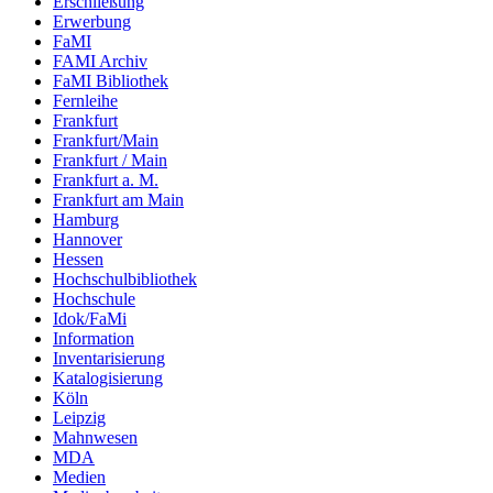
Erschließung
Erwerbung
FaMI
FAMI Archiv
FaMI Bibliothek
Fernleihe
Frankfurt
Frankfurt/Main
Frankfurt / Main
Frankfurt a. M.
Frankfurt am Main
Hamburg
Hannover
Hessen
Hochschulbibliothek
Hochschule
Idok/FaMi
Information
Inventarisierung
Katalogisierung
Köln
Leipzig
Mahnwesen
MDA
Medien