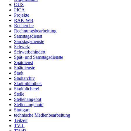
OUS
PICA
Projekte
RAK-WB
Recherche
Rechnungsbearbeitung
Samstagsdienst
Samstagsdienste
Schweiz
Schwerbehindert
Spät- und Samstagsdienste
Spätdienst
Spätdienste
Stadt
Stadtarchiv
Stadtbibliothek
Stadtbücherei
Stelle
Stellenangebot
Stellenangebote
Stuttgart
technische Medienbearbeitung
Teilzeit
TV-L
TVöD