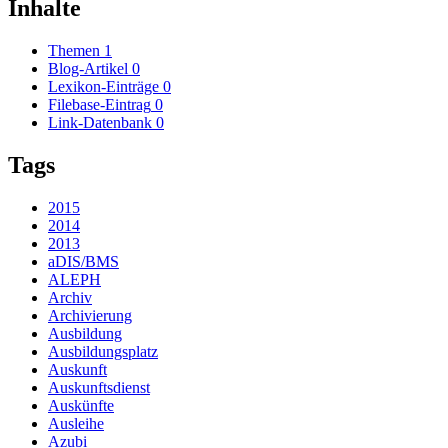
Inhalte
Themen
1
Blog-Artikel
0
Lexikon-Einträge
0
Filebase-Eintrag
0
Link-Datenbank
0
Tags
2015
2014
2013
aDIS/BMS
ALEPH
Archiv
Archivierung
Ausbildung
Ausbildungsplatz
Auskunft
Auskunftsdienst
Auskünfte
Ausleihe
Azubi