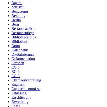
Bayern
befristet
Benutzung
Beratung
Berlin
Bern
Bestandsaufbau
Bestandspflege
Bibliotheca plus
Bibliothek
Bonn
Datenbank
Digitalisierung
Dokumentation
Dresden
EG 5
EG 6
EG 8
Elternzeitvertretung
Englisch
Englischkenntnisse
Erfassung
Erschließung
Erwerbung
FaMI