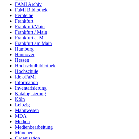
FAMI Archiv
FaMI Bibliothek
Fernleihe
Frankfurt
Frankfurt/Main
Frankfurt / Main
Frankfurt a. M.
Frankfurt am Main
Hamburg
Hannover
Hessen
Hochschulbibliothek
Hochschule
Idok/FaMi
Information
Inventarisierung
Katalogisierung
Köln
Leipzig
Mahnwesen
MDA
Medien
Medienbearbeitung
München
Organisation