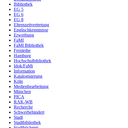
Bibliothek
EG 5
EG 6
EG 8
Elternzeitvertretung
Englischkenntnisse
Erwerbung
FaMI
FaMI Bibliothek
Fernleihe
Hamburg
Hochschulbibliothek
Idok/FaMi
Information
Katalogisierung
Köln
Medienbearbeitung
München
PICA
RAK-WB
Recherche
Schwerbehindert
Stadt
Stadtbibliothek
Stadtbücherei