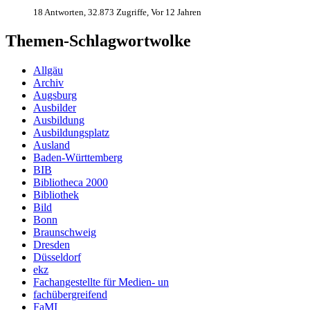
18 Antworten, 32.873 Zugriffe, Vor 12 Jahren
Themen-Schlagwortwolke
Allgäu
Archiv
Augsburg
Ausbilder
Ausbildung
Ausbildungsplatz
Ausland
Baden-Württemberg
BIB
Bibliotheca 2000
Bibliothek
Bild
Bonn
Braunschweig
Dresden
Düsseldorf
ekz
Fachangestellte für Medien- un
fachübergreifend
FaMI