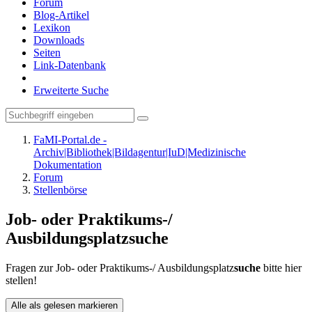
Forum
Blog-Artikel
Lexikon
Downloads
Seiten
Link-Datenbank
Erweiterte Suche
FaMI-Portal.de -
Archiv|Bibliothek|Bildagentur|IuD|Medizinische
Dokumentation
Forum
Stellenbörse
Job- oder Praktikums-/
Ausbildungsplatzsuche
Fragen zur Job- oder Praktikums-/ Ausbildungsplatz
suche
bitte hier
stellen!
Alle als gelesen markieren