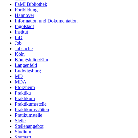
FaMI Bibliothek
Fortbildung
Hannover
Information und Dokumentation
Ingolstadt
Institut
IuD
Job
Jobsuche
Köln
Königslutter/Elm
Langenfeld
Ludwigsburg
MD
MDA
Pforzheim
Praktika
Praktikum
Praktikumsstelle
Praktikumsstätten
Pratikumstelle
Stelle
Stellenangebot
Studium
Stuttgart