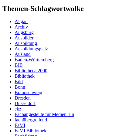
Themen-Schlagwortwolke
Allgäu
Archiv
Augsburg
Ausbilder
Ausbildung
Ausbildungsplatz
Ausland
Baden-Württemberg
BIB
Bibliotheca 2000
Bibliothek
Bild
Bonn
Braunschweig
Dresden
Düsseldorf
ekz
Fachangestellte für Medien- un
fachübergreifend
FaMI
FaMI Bibliothek