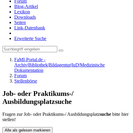
Forum
Blog-Artikel
Lexikon
Downloads
Seiten
Link-Datenbank
Erweiterte Suche
FaMI-Portal.de -
Archiv|Bibliothek|Bildagentur|IuD|Medizinische
Dokumentation
Forum
Stellenbörse
Job- oder Praktikums-/
Ausbildungsplatzsuche
Fragen zur Job- oder Praktikums-/ Ausbildungsplatz
suche
bitte hier
stellen!
Alle als gelesen markieren