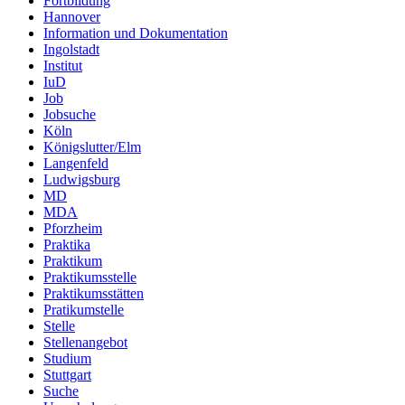
Fortbildung
Hannover
Information und Dokumentation
Ingolstadt
Institut
IuD
Job
Jobsuche
Köln
Königslutter/Elm
Langenfeld
Ludwigsburg
MD
MDA
Pforzheim
Praktika
Praktikum
Praktikumsstelle
Praktikumsstätten
Pratikumstelle
Stelle
Stellenangebot
Studium
Stuttgart
Suche