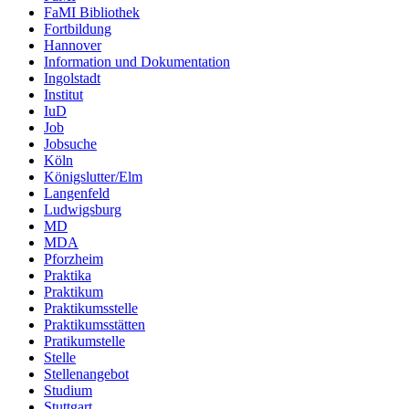
FaMI Bibliothek
Fortbildung
Hannover
Information und Dokumentation
Ingolstadt
Institut
IuD
Job
Jobsuche
Köln
Königslutter/Elm
Langenfeld
Ludwigsburg
MD
MDA
Pforzheim
Praktika
Praktikum
Praktikumsstelle
Praktikumsstätten
Pratikumstelle
Stelle
Stellenangebot
Studium
Stuttgart