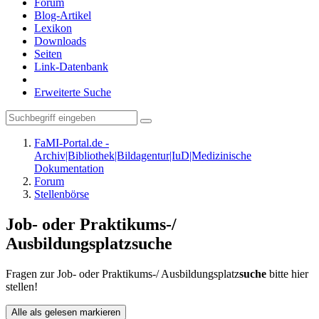
Forum
Blog-Artikel
Lexikon
Downloads
Seiten
Link-Datenbank
Erweiterte Suche
FaMI-Portal.de -
Archiv|Bibliothek|Bildagentur|IuD|Medizinische
Dokumentation
Forum
Stellenbörse
Job- oder Praktikums-/
Ausbildungsplatzsuche
Fragen zur Job- oder Praktikums-/ Ausbildungsplatz
suche
bitte hier
stellen!
Alle als gelesen markieren