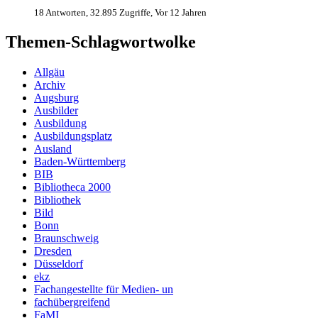
18 Antworten, 32.895 Zugriffe, Vor 12 Jahren
Themen-Schlagwortwolke
Allgäu
Archiv
Augsburg
Ausbilder
Ausbildung
Ausbildungsplatz
Ausland
Baden-Württemberg
BIB
Bibliotheca 2000
Bibliothek
Bild
Bonn
Braunschweig
Dresden
Düsseldorf
ekz
Fachangestellte für Medien- un
fachübergreifend
FaMI