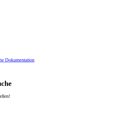
sche Dokumentation
uche
ellen!