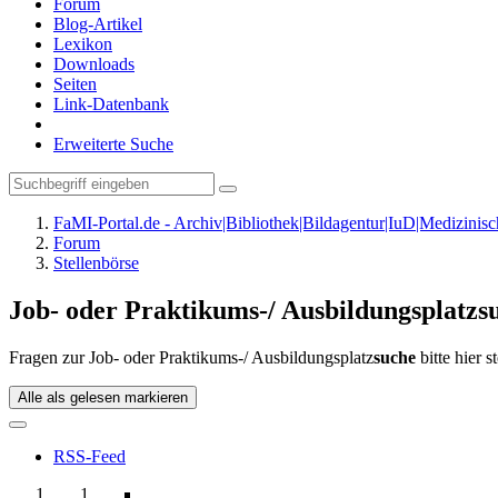
Forum
Blog-Artikel
Lexikon
Downloads
Seiten
Link-Datenbank
Erweiterte Suche
FaMI-Portal.de - Archiv|Bibliothek|Bildagentur|IuD|Medizini
Forum
Stellenbörse
Job- oder Praktikums-/ Ausbildungsplatzs
Fragen zur Job- oder Praktikums-/ Ausbildungsplatz
suche
bitte hier st
Alle als gelesen markieren
RSS-Feed