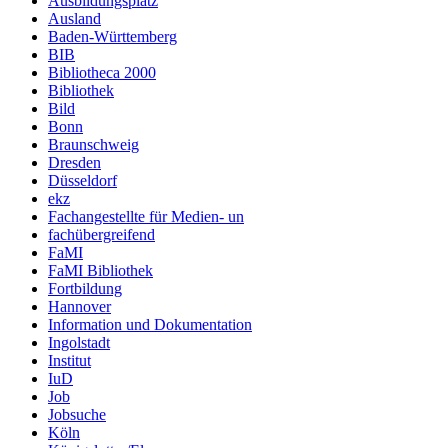
Ausbildungsplatz
Ausland
Baden-Württemberg
BIB
Bibliotheca 2000
Bibliothek
Bild
Bonn
Braunschweig
Dresden
Düsseldorf
ekz
Fachangestellte für Medien- un
fachübergreifend
FaMI
FaMI Bibliothek
Fortbildung
Hannover
Information und Dokumentation
Ingolstadt
Institut
IuD
Job
Jobsuche
Köln