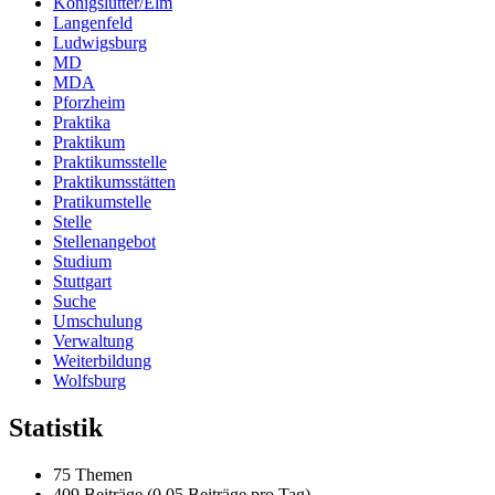
Königslutter/Elm
Langenfeld
Ludwigsburg
MD
MDA
Pforzheim
Praktika
Praktikum
Praktikumsstelle
Praktikumsstätten
Pratikumstelle
Stelle
Stellenangebot
Studium
Stuttgart
Suche
Umschulung
Verwaltung
Weiterbildung
Wolfsburg
Statistik
75 Themen
409 Beiträge (0,05 Beiträge pro Tag)