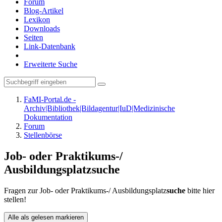
Forum
Blog-Artikel
Lexikon
Downloads
Seiten
Link-Datenbank
Erweiterte Suche
FaMI-Portal.de -
Archiv|Bibliothek|Bildagentur|IuD|Medizinische
Dokumentation
Forum
Stellenbörse
Job- oder Praktikums-/
Ausbildungsplatzsuche
Fragen zur Job- oder Praktikums-/ Ausbildungsplatz
suche
bitte hier
stellen!
Alle als gelesen markieren