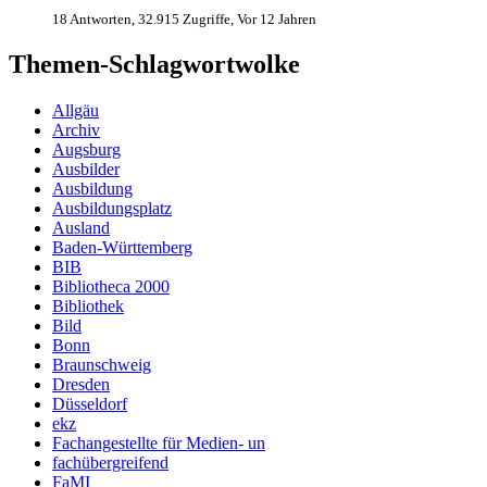
18 Antworten, 32.915 Zugriffe, Vor 12 Jahren
Themen-Schlagwortwolke
Allgäu
Archiv
Augsburg
Ausbilder
Ausbildung
Ausbildungsplatz
Ausland
Baden-Württemberg
BIB
Bibliotheca 2000
Bibliothek
Bild
Bonn
Braunschweig
Dresden
Düsseldorf
ekz
Fachangestellte für Medien- un
fachübergreifend
FaMI