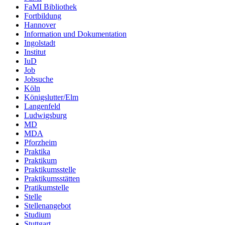
FaMI Bibliothek
Fortbildung
Hannover
Information und Dokumentation
Ingolstadt
Institut
IuD
Job
Jobsuche
Köln
Königslutter/Elm
Langenfeld
Ludwigsburg
MD
MDA
Pforzheim
Praktika
Praktikum
Praktikumsstelle
Praktikumsstätten
Pratikumstelle
Stelle
Stellenangebot
Studium
Stuttgart