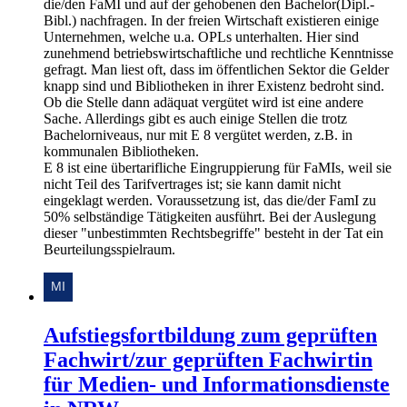
die/den FaMI und auf der gehobenen den Bachelor(Dipl.-
Bibl.) nachfragen. In der freien Wirtschaft existieren einige
Unternehmen, welche u.a. OPLs unterhalten. Hier sind
zunehmend betriebswirtschaftliche und rechtliche Kenntnisse
gefragt. Man liest oft, dass im öffentlichen Sektor die Gelder
knapp sind und Bibliotheken in ihrer Existenz bedroht sind.
Ob die Stelle dann adäquat vergütet wird ist eine andere
Sache. Allerdings gibt es auch einige Stellen die trotz
Bachelorniveaus, nur mit E 8 vergütet werden, z.B. in
kommunalen Bibliotheken.
E 8 ist eine übertarifliche Eingruppierung für FaMIs, weil sie
nicht Teil des Tarifvertrages ist; sie kann damit nicht
eingeklagt werden. Voraussetzung ist, das die/der FamI zu
50% selbständige Tätigkeiten ausführt. Bei der Auslegung
dieser "unbestimmten Rechtsbegriffe" besteht in der Tat ein
Beurteilungsspielraum.
Aufstiegsfortbildung zum geprüften
Fachwirt/zur geprüften Fachwirtin
für Medien- und Informationsdienste