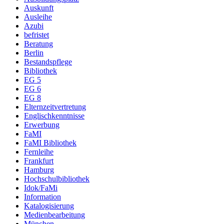
Auskunft
Ausleihe
Azubi
befristet
Beratung
Berlin
Bestandspflege
Bibliothek
EG 5
EG 6
EG 8
Elternzeitvertretung
Englischkenntnisse
Erwerbung
FaMI
FaMI Bibliothek
Fernleihe
Frankfurt
Hamburg
Hochschulbibliothek
Idok/FaMi
Information
Katalogisierung
Medienbearbeitung
München