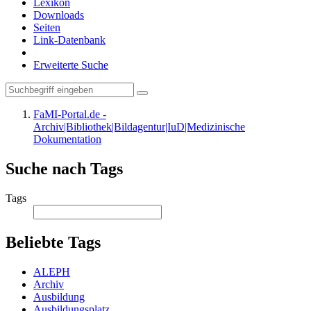
Lexikon
Downloads
Seiten
Link-Datenbank
Erweiterte Suche
FaMI-Portal.de -
Archiv|Bibliothek|Bildagentur|IuD|Medizinische
Dokumentation
Suche nach Tags
Tags
Beliebte Tags
ALEPH
Archiv
Ausbildung
Ausbildungsplatz