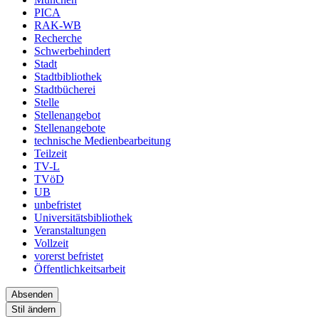
PICA
RAK-WB
Recherche
Schwerbehindert
Stadt
Stadtbibliothek
Stadtbücherei
Stelle
Stellenangebot
Stellenangebote
technische Medienbearbeitung
Teilzeit
TV-L
TVöD
UB
unbefristet
Universitätsbibliothek
Veranstaltungen
Vollzeit
vorerst befristet
Öffentlichkeitsarbeit
Stil ändern