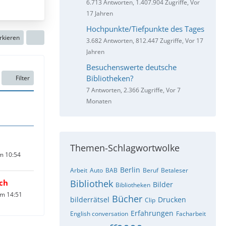
6.713 Antworten, 1.407.904 Zugriffe, Vor
17 Jahren
Hochpunkte/Tiefpunkte des Tages
rkieren
3.682 Antworten, 812.447 Zugriffe, Vor 17
Jahren
Besuchenswerte deutsche
Bibliotheken?
Filter
7 Antworten, 2.366 Zugriffe, Vor 7
Monaten
Themen-Schlagwortwolke
um 10:54
Berlin
Arbeit
Auto
BAB
Beruf
Betaleser
ch
Bibliothek
Bilder
Bibliotheken
um 14:51
Bücher
bilderrätsel
Drucken
Clip
Erfahrungen
English conversation
Facharbeit