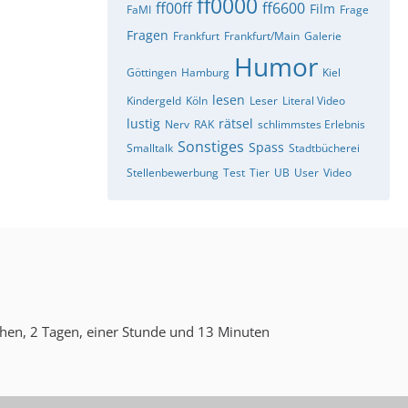
ff0000
ff00ff
ff6600
Film
FaMI
Frage
Fragen
Frankfurt
Frankfurt/Main
Galerie
Humor
Göttingen
Hamburg
Kiel
lesen
Kindergeld
Köln
Leser
Literal Video
lustig
rätsel
Nerv
RAK
schlimmstes Erlebnis
Sonstiges
Spass
Smalltalk
Stadtbücherei
Stellenbewerbung
Test
Tier
UB
User
Video
hen, 2 Tagen, einer Stunde und 13 Minuten