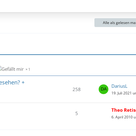
e
i
t
Alle als gelesen ma
r
ä
g
e
1
gesehen? +
DariusL
258
19. Juli 2021 
Theo Retis
5
6. April 2010 