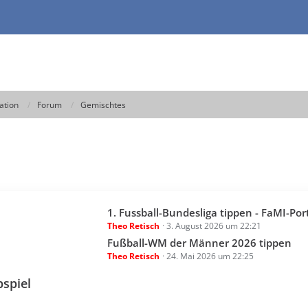
ation
Forum
Gemischtes
L
1. Fussball-Bundesliga tippen - FaMI-Portal.de Tippsp
Theo Retisch
3. August 2026 um 22:21
e
t
Fußball-WM der Männer 2026 tippen
Theo Retisch
24. Mai 2026 um 22:25
z
t
pspiel
e
B