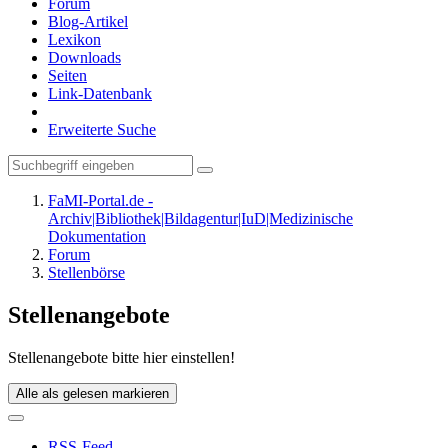
Forum
Blog-Artikel
Lexikon
Downloads
Seiten
Link-Datenbank
Erweiterte Suche
FaMI-Portal.de -
Archiv|Bibliothek|Bildagentur|IuD|Medizinische
Dokumentation
Forum
Stellenbörse
Stellenangebote
Stellenangebote bitte hier einstellen!
Alle als gelesen markieren
RSS-Feed