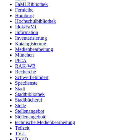
FaMI Bibliothek
Fernleihe
Hamburg
Hochschulbibliothek
Idok/FaMi
Information
Inventarisierung
Katalogisierung
Medienbearbeitung
München
PICA
RAK-WB
Recherche
Schwerbehindert
Spätdienste
Stadt
Stadtbibliothek
Stadtbücherei
Stelle
Stellenangebot
Stellenangebote
technische Medienbearbeitung
Teilzeit
TV-L
TVöD