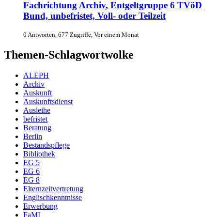
Fachrichtung Archiv, Entgeltgruppe 6 TVöD
Bund, unbefristet, Voll- oder Teilzeit
0 Antworten, 677 Zugriffe, Vor einem Monat
Themen-Schlagwortwolke
ALEPH
Archiv
Auskunft
Auskunftsdienst
Ausleihe
befristet
Beratung
Berlin
Bestandspflege
Bibliothek
EG 5
EG 6
EG 8
Elternzeitvertretung
Englischkenntnisse
Erwerbung
FaMI