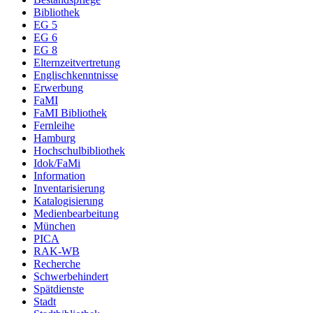
Bibliothek
EG 5
EG 6
EG 8
Elternzeitvertretung
Englischkenntnisse
Erwerbung
FaMI
FaMI Bibliothek
Fernleihe
Hamburg
Hochschulbibliothek
Idok/FaMi
Information
Inventarisierung
Katalogisierung
Medienbearbeitung
München
PICA
RAK-WB
Recherche
Schwerbehindert
Spätdienste
Stadt