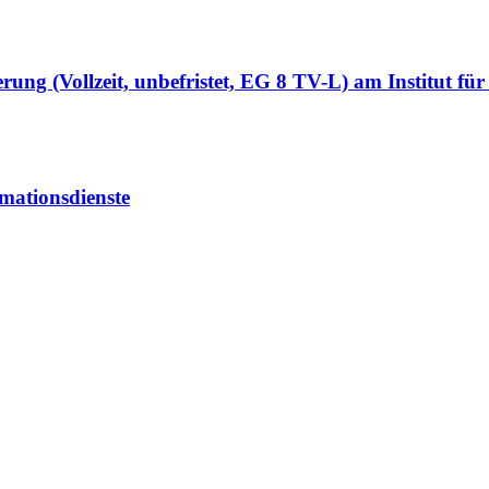
ung (Vollzeit, unbefristet, EG 8 TV-L) am Institut fü
mationsdienste