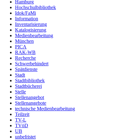
Hamburg
Hochschulbibliothek
Idok/FaMi
Information
Inventarisierung
Katalogisierung
Medienbearbeitung
München
PICA
RAK-WB
Recherche
Schwerbehindert
Spätdienste
Stadt
Stadtbibliothek
Stadtbücherei
Stelle
Stellenangebot
Stellenangebote
technische Medienbearbeitung
Teilzeit
TV-L
TVöD
UB
unbefristet