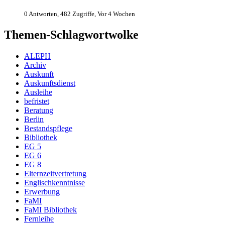
0 Antworten, 482 Zugriffe, Vor 4 Wochen
Themen-Schlagwortwolke
ALEPH
Archiv
Auskunft
Auskunftsdienst
Ausleihe
befristet
Beratung
Berlin
Bestandspflege
Bibliothek
EG 5
EG 6
EG 8
Elternzeitvertretung
Englischkenntnisse
Erwerbung
FaMI
FaMI Bibliothek
Fernleihe