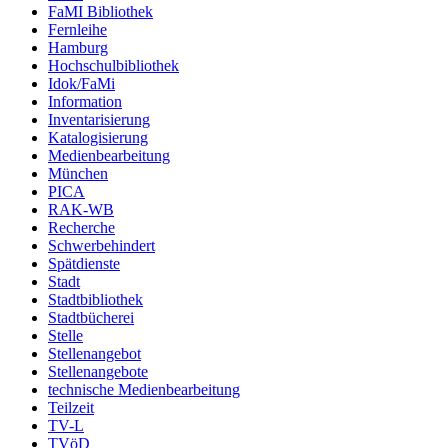
FaMI Bibliothek
Fernleihe
Hamburg
Hochschulbibliothek
Idok/FaMi
Information
Inventarisierung
Katalogisierung
Medienbearbeitung
München
PICA
RAK-WB
Recherche
Schwerbehindert
Spätdienste
Stadt
Stadtbibliothek
Stadtbücherei
Stelle
Stellenangebot
Stellenangebote
technische Medienbearbeitung
Teilzeit
TV-L
TVöD