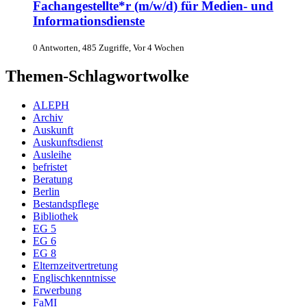
Fachangestellte*r (m/w/d) für Medien- und
Informationsdienste
0 Antworten, 485 Zugriffe, Vor 4 Wochen
Themen-Schlagwortwolke
ALEPH
Archiv
Auskunft
Auskunftsdienst
Ausleihe
befristet
Beratung
Berlin
Bestandspflege
Bibliothek
EG 5
EG 6
EG 8
Elternzeitvertretung
Englischkenntnisse
Erwerbung
FaMI