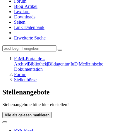
Forum
Blog-Artikel
Lexikon
Downloads
Seiten
Link-Datenbank
Erweiterte Suche
FaMI-Portal.de -
Archiv|Bibliothek|Bildagentur|IuD|Medizinische
Dokumentation
Forum
Stellenbörse
Stellenangebote
Stellenangebote bitte hier einstellen!
Alle als gelesen markieren
RSS-Feed