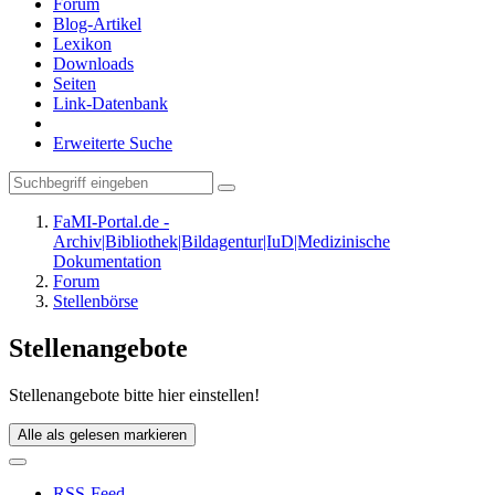
Forum
Blog-Artikel
Lexikon
Downloads
Seiten
Link-Datenbank
Erweiterte Suche
FaMI-Portal.de -
Archiv|Bibliothek|Bildagentur|IuD|Medizinische
Dokumentation
Forum
Stellenbörse
Stellenangebote
Stellenangebote bitte hier einstellen!
Alle als gelesen markieren
RSS-Feed