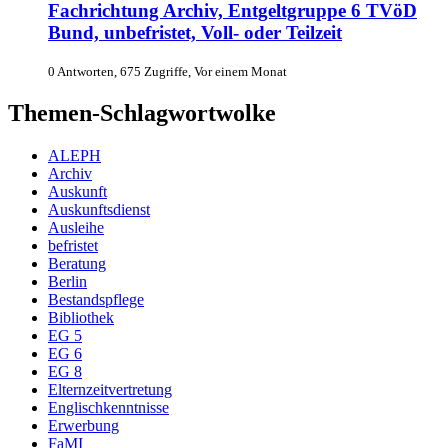
Fachrichtung Archiv, Entgeltgruppe 6 TVöD
Bund, unbefristet, Voll- oder Teilzeit
0 Antworten, 675 Zugriffe, Vor einem Monat
Themen-Schlagwortwolke
ALEPH
Archiv
Auskunft
Auskunftsdienst
Ausleihe
befristet
Beratung
Berlin
Bestandspflege
Bibliothek
EG 5
EG 6
EG 8
Elternzeitvertretung
Englischkenntnisse
Erwerbung
FaMI