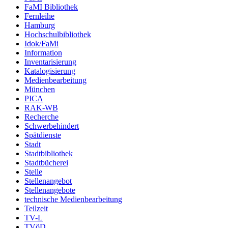
FaMI Bibliothek
Fernleihe
Hamburg
Hochschulbibliothek
Idok/FaMi
Information
Inventarisierung
Katalogisierung
Medienbearbeitung
München
PICA
RAK-WB
Recherche
Schwerbehindert
Spätdienste
Stadt
Stadtbibliothek
Stadtbücherei
Stelle
Stellenangebot
Stellenangebote
technische Medienbearbeitung
Teilzeit
TV-L
TVöD