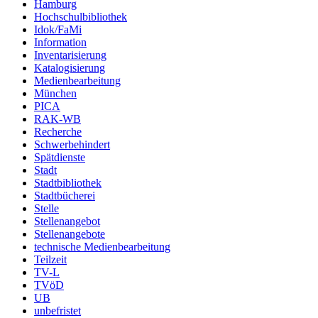
Hamburg
Hochschulbibliothek
Idok/FaMi
Information
Inventarisierung
Katalogisierung
Medienbearbeitung
München
PICA
RAK-WB
Recherche
Schwerbehindert
Spätdienste
Stadt
Stadtbibliothek
Stadtbücherei
Stelle
Stellenangebot
Stellenangebote
technische Medienbearbeitung
Teilzeit
TV-L
TVöD
UB
unbefristet