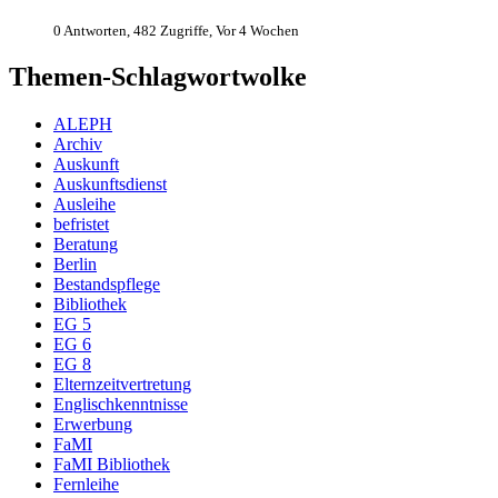
0 Antworten, 482 Zugriffe, Vor 4 Wochen
Themen-Schlagwortwolke
ALEPH
Archiv
Auskunft
Auskunftsdienst
Ausleihe
befristet
Beratung
Berlin
Bestandspflege
Bibliothek
EG 5
EG 6
EG 8
Elternzeitvertretung
Englischkenntnisse
Erwerbung
FaMI
FaMI Bibliothek
Fernleihe