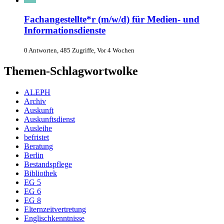
Fachangestellte*r (m/w/d) für Medien- und
Informationsdienste
0 Antworten, 485 Zugriffe, Vor 4 Wochen
Themen-Schlagwortwolke
ALEPH
Archiv
Auskunft
Auskunftsdienst
Ausleihe
befristet
Beratung
Berlin
Bestandspflege
Bibliothek
EG 5
EG 6
EG 8
Elternzeitvertretung
Englischkenntnisse