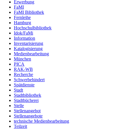
Erwerbung
FaMI
FaMI Bibliothek
Fernleihe
Hamburg
Hochschulbibliothek
Idok/FaMi
Information
Inventarisierung
Katalogisierung
Medienbearbeitung
München
PICA
RAK-WB
Recherche
Schwerbehindert
Spätdienste
Stadt
Stadtbibliothek
Stadtbücherei
Stelle
Stellenangebot
Stellenangebote
technische Medienbearbeitung
Teilzeit