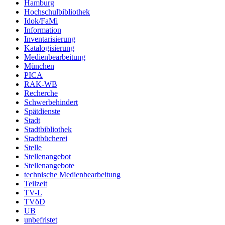
Hamburg
Hochschulbibliothek
Idok/FaMi
Information
Inventarisierung
Katalogisierung
Medienbearbeitung
München
PICA
RAK-WB
Recherche
Schwerbehindert
Spätdienste
Stadt
Stadtbibliothek
Stadtbücherei
Stelle
Stellenangebot
Stellenangebote
technische Medienbearbeitung
Teilzeit
TV-L
TVöD
UB
unbefristet