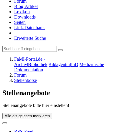
Forum
Blog-Artikel
Lexikon
Downloads
Seiten
Link-Datenbank
Erweiterte Suche
FaMI-Portal.de -
Archiv|Bibliothek|Bildagentur|IuD|Medizinische
Dokumentation
Forum
Stellenbörse
Stellenangebote
Stellenangebote bitte hier einstellen!
Alle als gelesen markieren
RSS-Feed