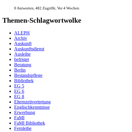
0 Antworten, 482 Zugriffe, Vor 4 Wochen
Themen-Schlagwortwolke
ALEPH
Archiv
Auskunft
Auskunftsdienst
Ausleihe
befristet
Beratung
Berlin
Bestandspflege
Bibliothek
EG 5
EG 6
EG 8
Elternzeitvertretung
Englischkenntnisse
Erwerbung
FaMI
FaMI Bibliothek
Fernleihe