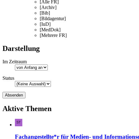
[Alle FR]
[Archiv]
[Bib]
[Bildagentur]
[IuD]
[MedDok]
[Mehrere FR]
Darstellung
Im Zeitraum
Status
Aktive Themen
Fachangestellte*r für Medien- und Informations