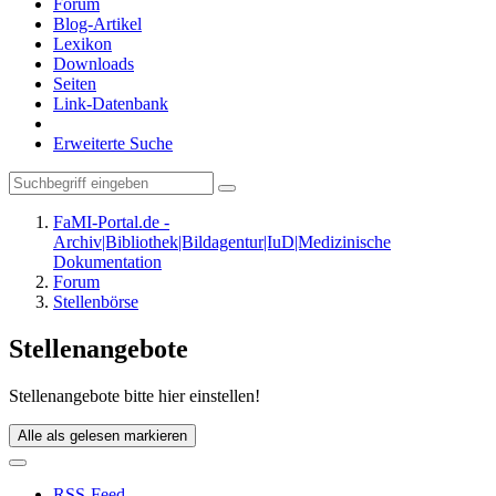
Forum
Blog-Artikel
Lexikon
Downloads
Seiten
Link-Datenbank
Erweiterte Suche
FaMI-Portal.de -
Archiv|Bibliothek|Bildagentur|IuD|Medizinische
Dokumentation
Forum
Stellenbörse
Stellenangebote
Stellenangebote bitte hier einstellen!
Alle als gelesen markieren
RSS-Feed