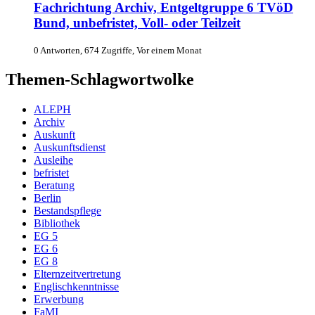
Fachrichtung Archiv, Entgeltgruppe 6 TVöD
Bund, unbefristet, Voll- oder Teilzeit
0 Antworten, 674 Zugriffe, Vor einem Monat
Themen-Schlagwortwolke
ALEPH
Archiv
Auskunft
Auskunftsdienst
Ausleihe
befristet
Beratung
Berlin
Bestandspflege
Bibliothek
EG 5
EG 6
EG 8
Elternzeitvertretung
Englischkenntnisse
Erwerbung
FaMI