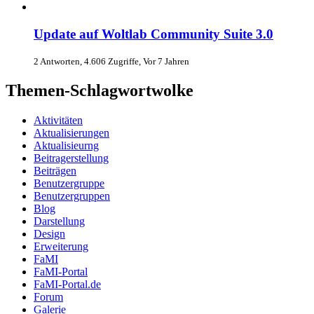
Update auf Woltlab Community Suite 3.0
2 Antworten, 4.606 Zugriffe, Vor 7 Jahren
Themen-Schlagwortwolke
Aktivitäten
Aktualisierungen
Aktualisieurng
Beitragerstellung
Beiträgen
Benutzergruppe
Benutzergruppen
Blog
Darstellung
Design
Erweiterung
FaMI
FaMI-Portal
FaMI-Portal.de
Forum
Galerie